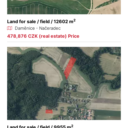
2
Land for sale / field / 12602 m
Daměnice - Načeradec
478,876 CZK (real estate) Price
2
Land for sale / field / 9955 m