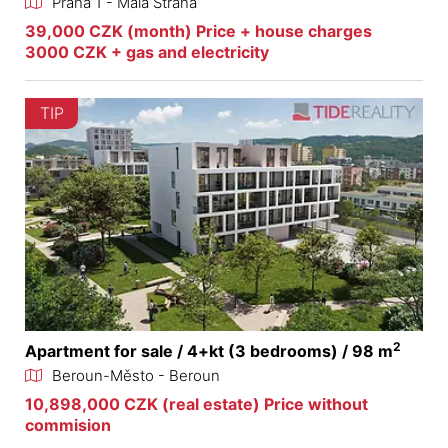
Praha 1 - Malá Strana
39,000 CZK (month) Price + house charges
3000 CZK + gas and electricity
TIP
2
Apartment for sale / 4+kt (3 bedrooms) / 98 m
Beroun-Město - Beroun
10,898,000 CZK (real estate) Price without
commision