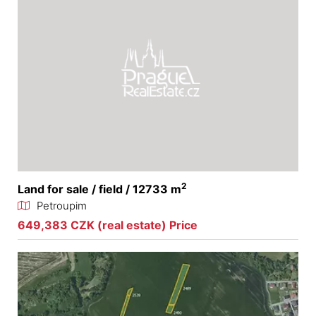
2
Land for sale / field / 12733 m
Petroupim
649,383 CZK (real estate) Price