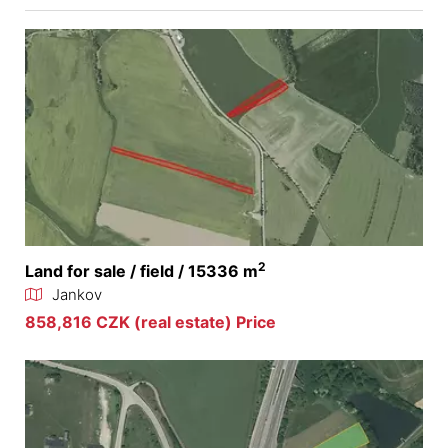
2
Land for sale / field / 15336 m
Jankov
858,816 CZK (real estate) Price