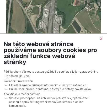
x
Na této webové stránce
2
Land for sale / field / 28172 m
používáme soubory cookies pro
Mitrovice - Mezno
základní funkce webové
1,408,600 CZK (real estate) Price
stránky
Adverts total
10
.
Rádi bychom Vás touto cestou požádali o souhlas s jejich zpracováním.
Pro následující účel:
Základní funkce webu
Ukládání a/nebo přístup k informacím v různých zařízeních
Online komunikační chatovací nástroj pro dotazy návštěvníka
Analytické a měřící nástroje
Sloužící pro zlepšení našich webových stránek, optimalizaci
obsahu a správné fungování webových stránek a online
komunikace.