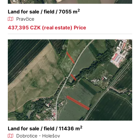
2
Land for sale / field / 7055 m
Pravčice
437,395 CZK (real estate) Price
2
Land for sale / field / 11436 m
Dobrotice - Holešov