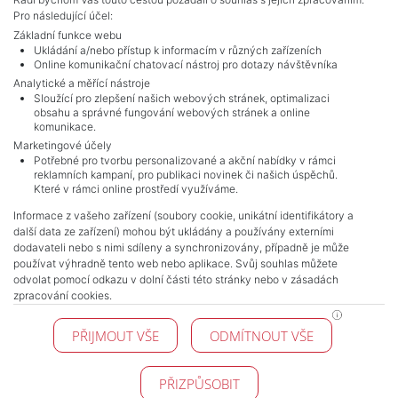
Adverts total
10
.
Pro následující účel:
Základní funkce webu
Ukládání a/nebo přístup k informacím v různých zařízeních
Online komunikační chatovací nástroj pro dotazy návštěvníka
Analytické a měřící nástroje
Sloužící pro zlepšení našich webových stránek, optimalizaci
obsahu a správné fungování webových stránek a online
komunikace.
Marketingové účely
Potřebné pro tvorbu personalizované a akční nabídky v rámci
reklamních kampaní, pro publikaci novinek či našich úspěchů.
NAVIGACE
Které v rámci online prostředí využíváme.
Terms and conditions
Informace z vašeho zařízení (soubory cookie, unikátní identifikátory a
Protection of personal data
další data ze zařízení) mohou být ukládány a používány externími
Real estate's
dodavateli nebo s nimi sdíleny a synchronizovány, případně je může
Contact
používat výhradně tento web nebo aplikace. Svůj souhlas můžete
odvolat pomocí odkazu v dolní části této stránky nebo v zásadách
Cookie processing
zpracování cookies.
KONTAKT
PŘIJMOUT VŠE
ODMÍTNOUT VŠE
Pražské reality
Budějovická 778/3
140 00 Praha 4
PŘIZPŮSOBIT