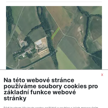
x
Na této webové stránce
2
Land for sale / field / 4505 m
používáme soubory cookies pro
Mrlínek
základní funkce webové
189,210 CZK (real estate) Price
stránky
Rádi bychom Vás touto cestou požádali o souhlas s jejich zpracováním.