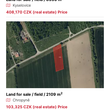
Kyselovice
408,170 CZK (real estate) Price
2
Land for sale / field / 2109 m
Chropyně
103,325 CZK (real estate) Price