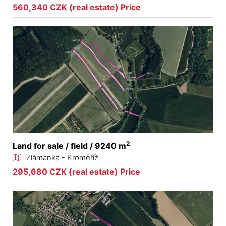
560,340 CZK (real estate) Price
2
Land for sale / field / 9240 m
Zlámanka - Kroměříž
295,680 CZK (real estate) Price