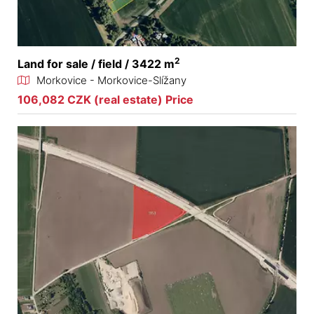
2
Land for sale / field / 3422 m
Morkovice - Morkovice-Slížany
106,082 CZK (real estate) Price