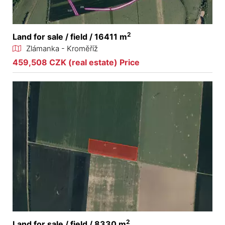
2
Land for sale / field / 16411 m
Zlámanka - Kroměříž
459,508 CZK (real estate) Price
2
Land for sale / field / 8330 m