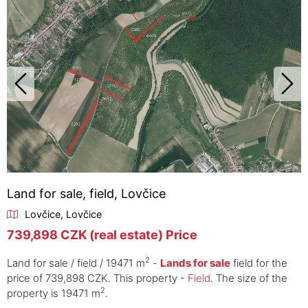
Land for sale, field, Lovčice
Lovčice, Lovčice
739,898 CZK (real estate) Price
2
Land for sale / field / 19471 m
-
Lands for sale
field for the
price of 739,898 CZK. This property -
Field
. The size of the
2
property is 19471 m
.