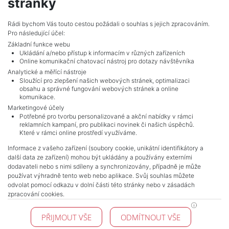
stránky
vencova@mojepole.cz
MojePole.cz
Rádi bychom Vás touto cestou požádali o souhlas s jejich zpracováním.
Pro následující účel:
Revoluční 1003/3, 11000, Praha
Základní funkce webu
Ukládání a/nebo přístup k informacím v různých zařízeních
Online komunikační chatovací nástroj pro dotazy návštěvníka
Analytické a měřící nástroje
Sloužící pro zlepšení našich webových stránek, optimalizaci
obsahu a správné fungování webových stránek a online
komunikace.
Marketingové účely
Potřebné pro tvorbu personalizované a akční nabídky v rámci
reklamních kampaní, pro publikaci novinek či našich úspěchů.
NAVIGACE
Které v rámci online prostředí využíváme.
Terms and conditions
Informace z vašeho zařízení (soubory cookie, unikátní identifikátory a
Protection of personal data
další data ze zařízení) mohou být ukládány a používány externími
Real estate's
dodavateli nebo s nimi sdíleny a synchronizovány, případně je může
Contact
používat výhradně tento web nebo aplikace. Svůj souhlas můžete
odvolat pomocí odkazu v dolní části této stránky nebo v zásadách
Cookie processing
zpracování cookies.
KONTAKT
PŘIJMOUT VŠE
ODMÍTNOUT VŠE
Pražské reality