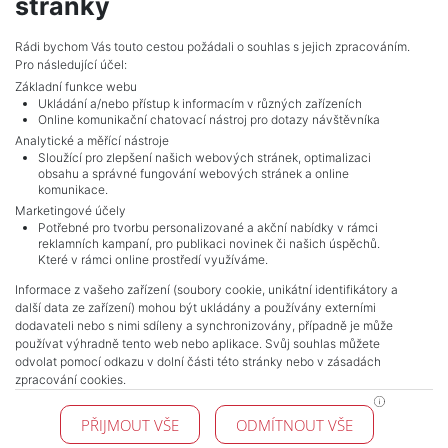
stránky
vencova@mojepole.cz
MojePole.cz
Rádi bychom Vás touto cestou požádali o souhlas s jejich zpracováním.
Pro následující účel:
Revoluční 1003/3, 11000, Praha
Základní funkce webu
Ukládání a/nebo přístup k informacím v různých zařízeních
Online komunikační chatovací nástroj pro dotazy návštěvníka
Analytické a měřící nástroje
Sloužící pro zlepšení našich webových stránek, optimalizaci
obsahu a správné fungování webových stránek a online
komunikace.
Marketingové účely
Potřebné pro tvorbu personalizované a akční nabídky v rámci
reklamních kampaní, pro publikaci novinek či našich úspěchů.
NAVIGACE
Které v rámci online prostředí využíváme.
Terms and conditions
Informace z vašeho zařízení (soubory cookie, unikátní identifikátory a
Protection of personal data
další data ze zařízení) mohou být ukládány a používány externími
Real estate's
dodavateli nebo s nimi sdíleny a synchronizovány, případně je může
Contact
používat výhradně tento web nebo aplikace. Svůj souhlas můžete
odvolat pomocí odkazu v dolní části této stránky nebo v zásadách
Cookie processing
zpracování cookies.
KONTAKT
PŘIJMOUT VŠE
ODMÍTNOUT VŠE
Pražské reality