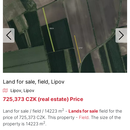
Land for sale, field, Lipov
Lipov, Lipov
725,373 CZK (real estate) Price
2
Land for sale / field / 14223 m
-
Lands for sale
field for the
price of 725,373 CZK. This property -
Field
. The size of the
2
property is 14223 m
.