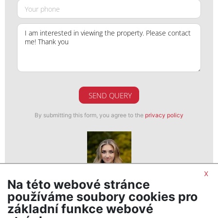
SEND QUERY
By submitting this form, you agree to the
privacy policy
x
Na této webové stránce
Veronika Vencová
používáme soubory cookies pro
realitní makléř
základní funkce webové
show nr.