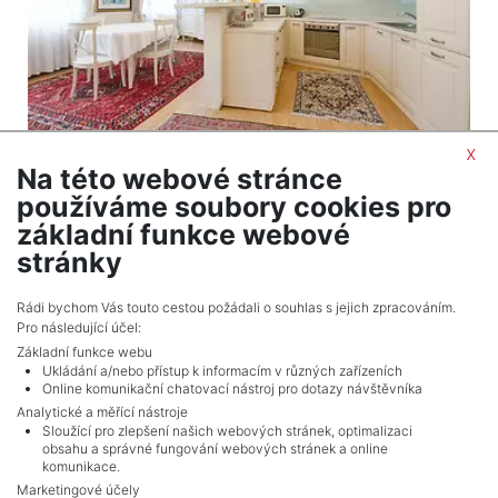
x
Na této webové stránce
2
Apartment to rent / 4+kt (3 bedrooms) / 122 m
používáme soubory cookies pro
Praha 1 - Nové Město
základní funkce webové
2,200 EUR (month) Price + house fees and
stránky
energies flat rate EUR 500 + internet EUR 50
Rádi bychom Vás touto cestou požádali o souhlas s jejich zpracováním.
Pro následující účel:
Základní funkce webu
Ukládání a/nebo přístup k informacím v různých zařízeních
Online komunikační chatovací nástroj pro dotazy návštěvníka
Analytické a měřící nástroje
Sloužící pro zlepšení našich webových stránek, optimalizaci
obsahu a správné fungování webových stránek a online
komunikace.
Marketingové účely