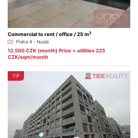
2
Commercial to rent / office / 25 m
Praha 4 - Nusle
12,500 CZK (month) Price + utilities 225
CZK/sqm/month
TIP