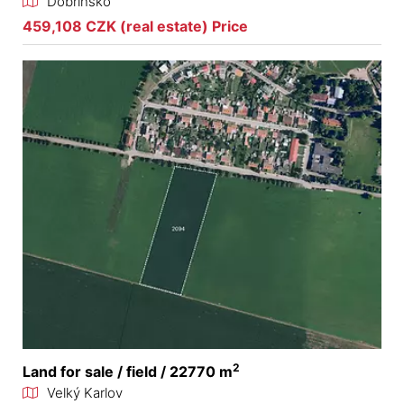
Dobřínsko
459,108 CZK (real estate) Price
2
Land for sale / field / 22770 m
Velký Karlov