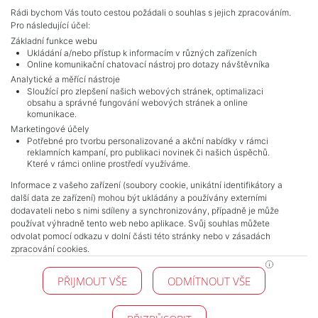
Adverts total
10
.
Rádi bychom Vás touto cestou požádali o souhlas s jejich zpracováním.
Pro následující účel:
Základní funkce webu
Ukládání a/nebo přístup k informacím v různých zařízeních
Online komunikační chatovací nástroj pro dotazy návštěvníka
Analytické a měřící nástroje
Sloužící pro zlepšení našich webových stránek, optimalizaci
obsahu a správné fungování webových stránek a online
komunikace.
Marketingové účely
Potřebné pro tvorbu personalizované a akční nabídky v rámci
reklamních kampaní, pro publikaci novinek či našich úspěchů.
NAVIGACE
Které v rámci online prostředí využíváme.
Terms and conditions
Informace z vašeho zařízení (soubory cookie, unikátní identifikátory a
Protection of personal data
další data ze zařízení) mohou být ukládány a používány externími
Real estate's
dodavateli nebo s nimi sdíleny a synchronizovány, případně je může
Contact
používat výhradně tento web nebo aplikace. Svůj souhlas můžete
odvolat pomocí odkazu v dolní části této stránky nebo v zásadách
Cookie processing
zpracování cookies.
KONTAKT
PŘIJMOUT VŠE
ODMÍTNOUT VŠE
Pražské reality
Budějovická 778/3
140 00 Praha 4