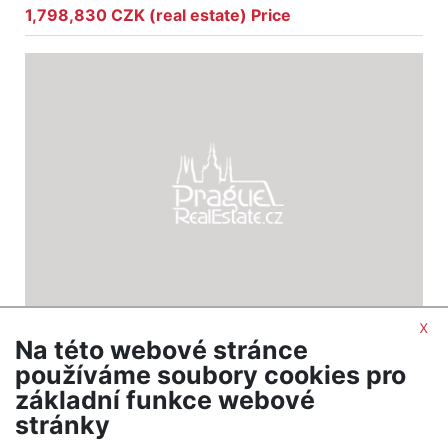
1,798,830 CZK (real estate) Price
x
Na této webové stránce
2
Land for sale / field / 6328 m
používáme soubory cookies pro
Kuchařovice
základní funkce webové
474,600 CZK (real estate) Price
stránky