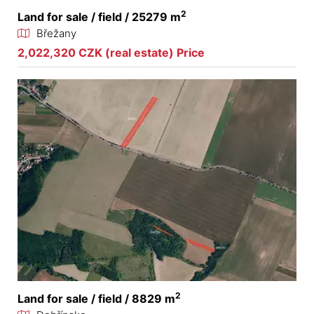
2
Land for sale / field / 25279 m
Břežany
2,022,320 CZK (real estate) Price
2
Land for sale / field / 8829 m