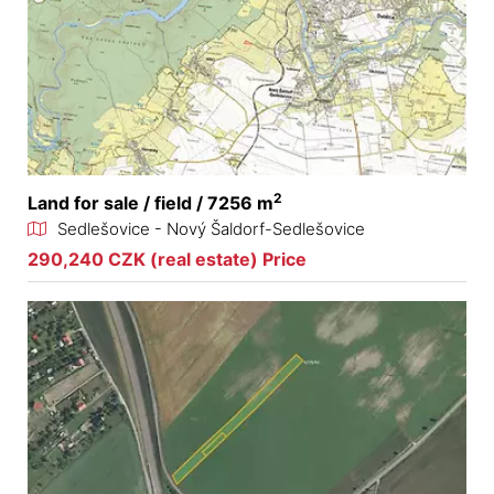
2
Land for sale / field / 7256 m
Sedlešovice - Nový Šaldorf-Sedlešovice
290,240 CZK (real estate) Price