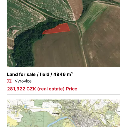
2
Land for sale / field / 4946 m
Výrovice
281,922 CZK (real estate) Price