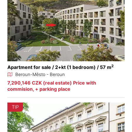
2
Apartment for sale / 2+kt (1 bedroom) / 57 m
Beroun-Město - Beroun
7,290,146 CZK (real estate) Price with
commision, + parking place
TIP