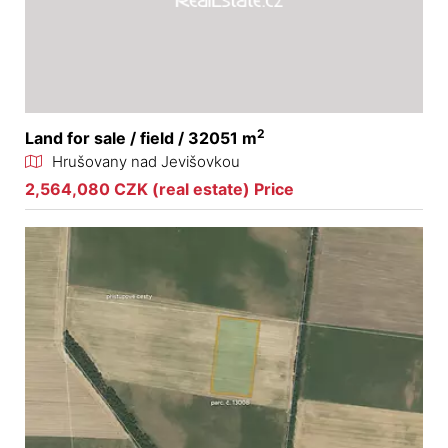
2
Land for sale / field / 32051 m
Hrušovany nad Jevišovkou
2,564,080 CZK (real estate) Price