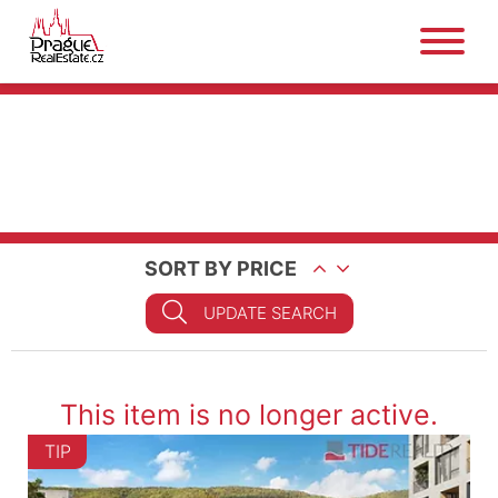
SORT BY PRICE
UPDATE SEARCH
This item is no longer active.
TIP