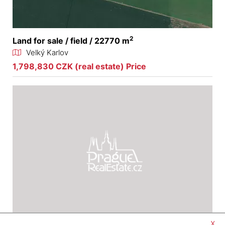
2
Land for sale / field / 22770 m
Velký Karlov
1,798,830 CZK (real estate) Price
x