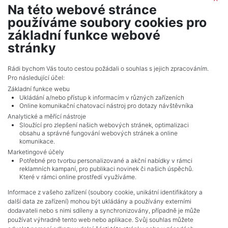
Na této webové stránce
2
Land for sale / field / 6328 m
používáme soubory cookies pro
Kuchařovice
základní funkce webové
474,600 CZK (real estate) Price
stránky
Adverts total
10
.
Rádi bychom Vás touto cestou požádali o souhlas s jejich zpracováním.
Pro následující účel:
Základní funkce webu
Ukládání a/nebo přístup k informacím v různých zařízeních
Online komunikační chatovací nástroj pro dotazy návštěvníka
Analytické a měřící nástroje
Sloužící pro zlepšení našich webových stránek, optimalizaci
obsahu a správné fungování webových stránek a online
komunikace.
Marketingové účely
Potřebné pro tvorbu personalizované a akční nabídky v rámci
reklamních kampaní, pro publikaci novinek či našich úspěchů.
NAVIGACE
Které v rámci online prostředí využíváme.
Terms and conditions
Informace z vašeho zařízení (soubory cookie, unikátní identifikátory a
Protection of personal data
další data ze zařízení) mohou být ukládány a používány externími
Real estate's
dodavateli nebo s nimi sdíleny a synchronizovány, případně je může
Contact
používat výhradně tento web nebo aplikace. Svůj souhlas můžete