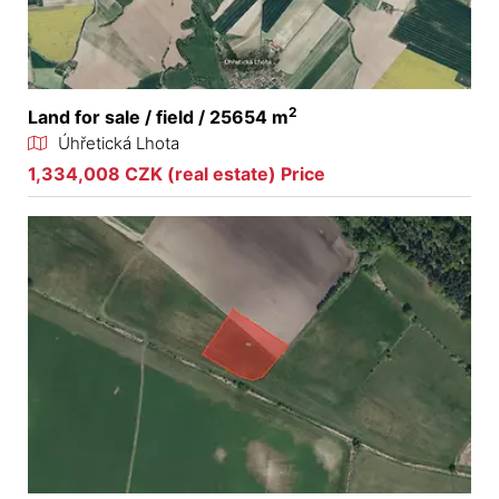
2
Land for sale / field / 25654 m
Úhřetická Lhota
1,334,008 CZK (real estate) Price