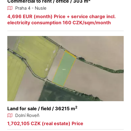
Commercial to rent / office / 303 m
Praha 4 - Nusle
4,696 EUR (month) Price + service charge incl.
electricity consumption 160 CZK/sqm/month
2
Land for sale / field / 36215 m
Dolní Roveň
1,702,105 CZK (real estate) Price