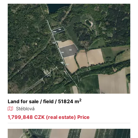
2
Land for sale / field / 51824 m
Stéblová
1,799,848 CZK (real estate) Price