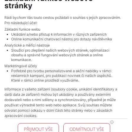
2,290,968 CZK (real estate) Price
stránky
Adverts total
10
.
Rádi bychom Vás touto cestou požádali o souhlas s jejich zpracováním.
Pro následující účel:
Základní funkce webu
Ukládání a/nebo přístup k informacím v různých zařízeních
Online komunikační chatovací nástroj pro dotazy návštěvníka
Analytické a měřící nástroje
Sloužící pro zlepšení našich webových stránek, optimalizaci
obsahu a správné fungování webových stránek a online
komunikace.
Marketingové účely
Potřebné pro tvorbu personalizované a akční nabídky v rámci
reklamních kampaní, pro publikaci novinek či našich úspěchů.
NAVIGACE
Které v rámci online prostředí využíváme.
Terms and conditions
Informace z vašeho zařízení (soubory cookie, unikátní identifikátory a
Protection of personal data
další data ze zařízení) mohou být ukládány a používány externími
Real estate's
dodavateli nebo s nimi sdíleny a synchronizovány, případně je může
Contact
používat výhradně tento web nebo aplikace. Svůj souhlas můžete
odvolat pomocí odkazu v dolní části této stránky nebo v zásadách
Cookie processing
zpracování cookies.
KONTAKT
PŘIJMOUT VŠE
ODMÍTNOUT VŠE
Pražské reality