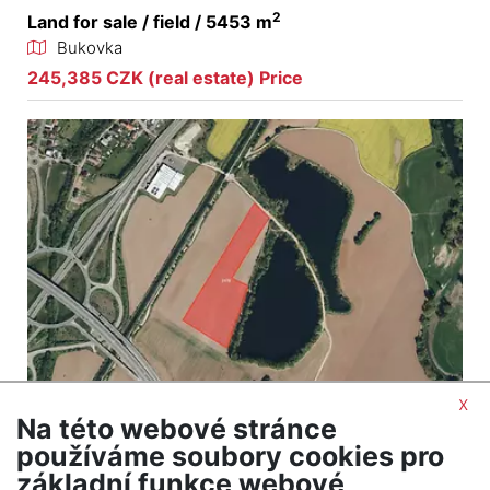
2
Land for sale / field / 5453 m
Bukovka
245,385 CZK (real estate) Price
x
Na této webové stránce
2
Land for sale / field / 31819 m
používáme soubory cookies pro
Opatovice nad Labem
základní funkce webové