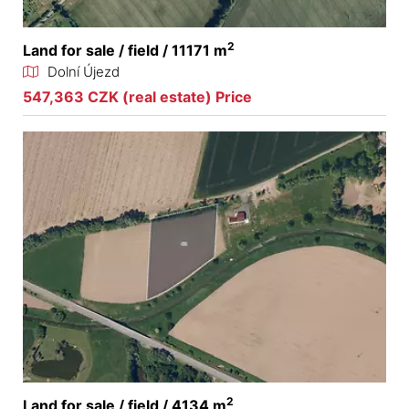
2
Land for sale / field / 11171 m
Dolní Újezd
547,363 CZK (real estate) Price
2
Land for sale / field / 4134 m