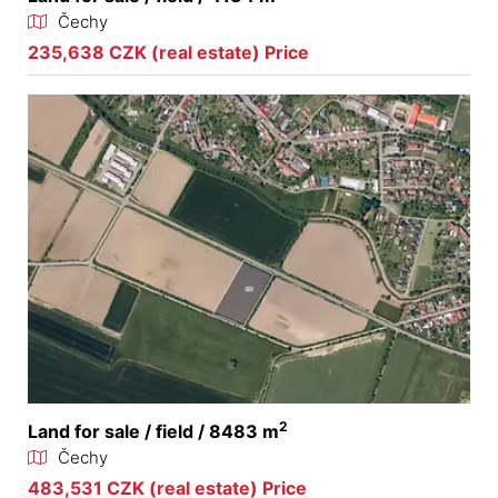
Čechy
235,638 CZK (real estate) Price
2
Land for sale / field / 8483 m
Čechy
483,531 CZK (real estate) Price