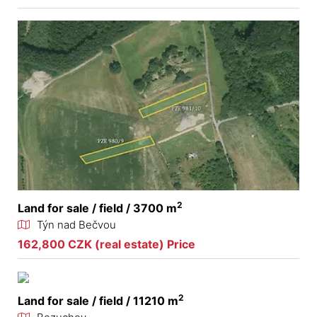
2
Land for sale / field / 3700 m
Týn nad Bečvou
162,800 CZK (real estate) Price
2
Land for sale / field / 11210 m