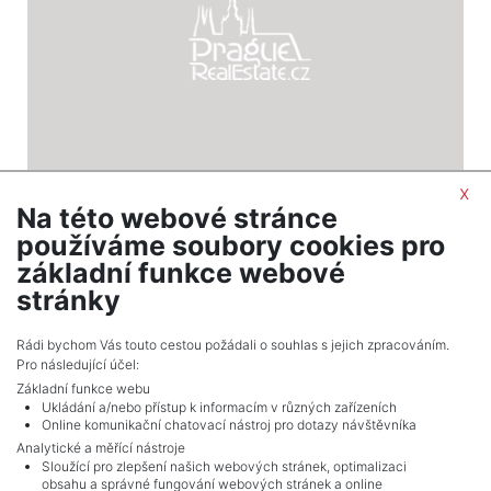
x
Na této webové stránce
2
Land for sale / field / 25014 m
používáme soubory cookies pro
Zámrsky
základní funkce webové
875,490 CZK (real estate) Price
stránky
Adverts total
10
.
Rádi bychom Vás touto cestou požádali o souhlas s jejich zpracováním.
Pro následující účel:
Základní funkce webu
Ukládání a/nebo přístup k informacím v různých zařízeních
Online komunikační chatovací nástroj pro dotazy návštěvníka
Analytické a měřící nástroje
Sloužící pro zlepšení našich webových stránek, optimalizaci
obsahu a správné fungování webových stránek a online