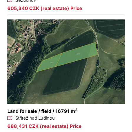
Bezuchov
605,340 CZK (real estate) Price
2
Land for sale / field / 16791 m
Střítež nad Ludinou
688,431 CZK (real estate) Price