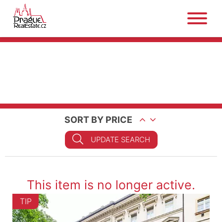
SORT BY PRICE
UPDATE SEARCH
This item is no longer active.
TIP