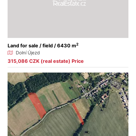
2
Land for sale / field / 6430 m
Dolní Újezd
315,086 CZK (real estate) Price