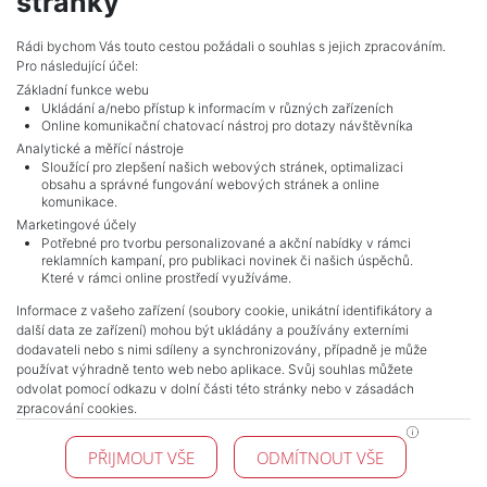
stránky
Adverts total
4
.
Rádi bychom Vás touto cestou požádali o souhlas s jejich zpracováním.
Pro následující účel:
Základní funkce webu
Ukládání a/nebo přístup k informacím v různých zařízeních
Online komunikační chatovací nástroj pro dotazy návštěvníka
Analytické a měřící nástroje
Sloužící pro zlepšení našich webových stránek, optimalizaci
obsahu a správné fungování webových stránek a online
komunikace.
Marketingové účely
Potřebné pro tvorbu personalizované a akční nabídky v rámci
reklamních kampaní, pro publikaci novinek či našich úspěchů.
NAVIGACE
Které v rámci online prostředí využíváme.
Terms and conditions
Informace z vašeho zařízení (soubory cookie, unikátní identifikátory a
Protection of personal data
další data ze zařízení) mohou být ukládány a používány externími
Real estate's
dodavateli nebo s nimi sdíleny a synchronizovány, případně je může
Contact
používat výhradně tento web nebo aplikace. Svůj souhlas můžete
odvolat pomocí odkazu v dolní části této stránky nebo v zásadách
Cookie processing
zpracování cookies.
KONTAKT
PŘIJMOUT VŠE
ODMÍTNOUT VŠE
Pražské reality
Budějovická 778/3