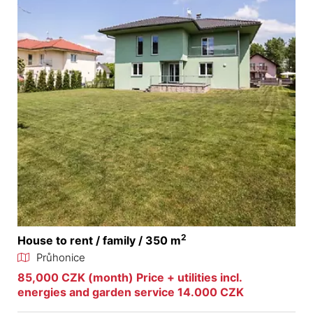
2
House to rent / family / 350 m
Průhonice
85,000 CZK (month) Price + utilities incl.
energies and garden service 14.000 CZK