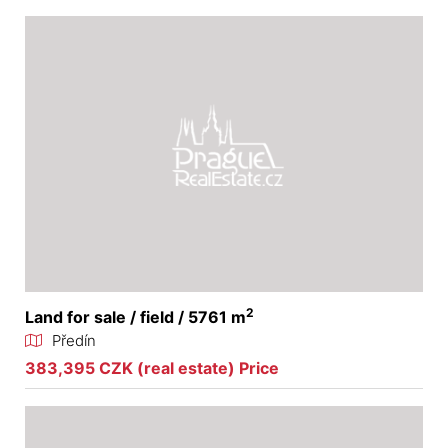
2
Land for sale / field / 5761 m
Předín
383,395 CZK (real estate) Price