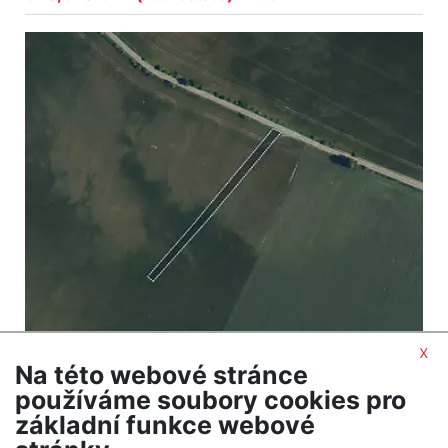
x
Na této webové stránce
2
Land for sale / field / 9549 m
používáme soubory cookies pro
Domamil
základní funkce webové
496,548 CZK (real estate) Price