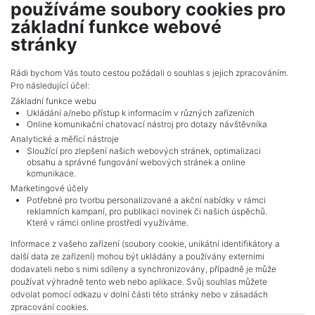
používáme soubory cookies pro
realitní makléř
základní funkce webové
show nr.
stránky
dopirak@mojepole.cz
MojePole.cz
Rádi bychom Vás touto cestou požádali o souhlas s jejich zpracováním.
Pro následující účel:
Revoluční 1003/3, 11000, Praha
Základní funkce webu
Ukládání a/nebo přístup k informacím v různých zařízeních
Online komunikační chatovací nástroj pro dotazy návštěvníka
Analytické a měřící nástroje
Sloužící pro zlepšení našich webových stránek, optimalizaci
obsahu a správné fungování webových stránek a online
komunikace.
Marketingové účely
Potřebné pro tvorbu personalizované a akční nabídky v rámci
reklamních kampaní, pro publikaci novinek či našich úspěchů.
NAVIGACE
Které v rámci online prostředí využíváme.
Terms and conditions
Informace z vašeho zařízení (soubory cookie, unikátní identifikátory a
Protection of personal data
další data ze zařízení) mohou být ukládány a používány externími
Real estate's
dodavateli nebo s nimi sdíleny a synchronizovány, případně je může
Contact
používat výhradně tento web nebo aplikace. Svůj souhlas můžete
odvolat pomocí odkazu v dolní části této stránky nebo v zásadách
Cookie processing
zpracování cookies.