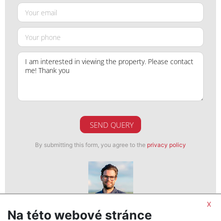
SEND QUERY
By submitting this form, you agree to the
privacy policy
x
Na této webové stránce
Ondřej Dopirák