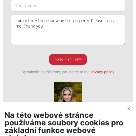
SEND QUERY
By submitting this form, you agree to the
privacy policy
x
Na této webové stránce
Veronika Vencová
používáme soubory cookies pro
realitní makléř
základní funkce webové
show nr.