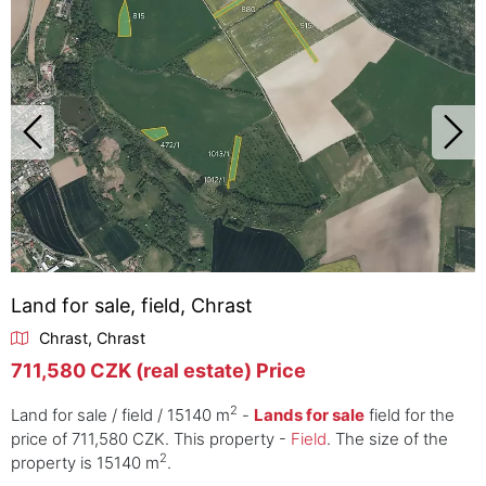
Land for sale, field, Chrast
Chrast, Chrast
711,580 CZK (real estate) Price
2
Land for sale / field / 15140 m
-
Lands for sale
field for the
price of 711,580 CZK. This property -
Field
. The size of the
2
property is 15140 m
.