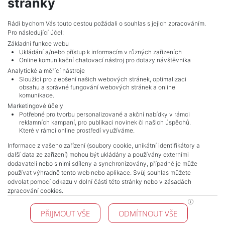
stránky
vencova@mojepole.cz
MojePole.cz
Rádi bychom Vás touto cestou požádali o souhlas s jejich zpracováním.
Pro následující účel:
Revoluční 1003/3, 11000, Praha
Základní funkce webu
Ukládání a/nebo přístup k informacím v různých zařízeních
Online komunikační chatovací nástroj pro dotazy návštěvníka
Analytické a měřící nástroje
Sloužící pro zlepšení našich webových stránek, optimalizaci
obsahu a správné fungování webových stránek a online
komunikace.
Marketingové účely
Potřebné pro tvorbu personalizované a akční nabídky v rámci
reklamních kampaní, pro publikaci novinek či našich úspěchů.
NAVIGACE
Které v rámci online prostředí využíváme.
Terms and conditions
Informace z vašeho zařízení (soubory cookie, unikátní identifikátory a
Protection of personal data
další data ze zařízení) mohou být ukládány a používány externími
Real estate's
dodavateli nebo s nimi sdíleny a synchronizovány, případně je může
Contact
používat výhradně tento web nebo aplikace. Svůj souhlas můžete
odvolat pomocí odkazu v dolní části této stránky nebo v zásadách
Cookie processing
zpracování cookies.
KONTAKT
PŘIJMOUT VŠE
ODMÍTNOUT VŠE
Pražské reality