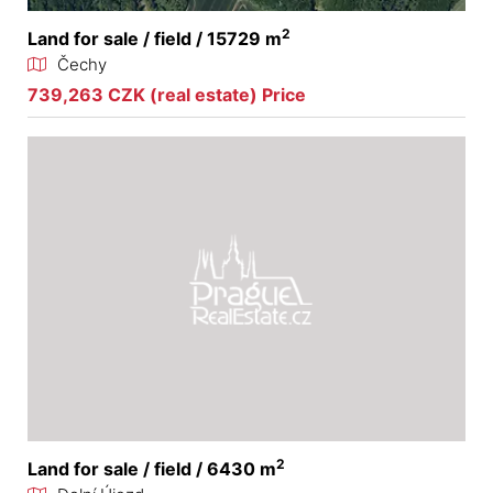
2
Land for sale / field / 15729 m
Čechy
739,263 CZK (real estate) Price
2
Land for sale / field / 6430 m