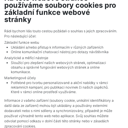
používáme soubory cookies pro
Zámrsky
základní funkce webové
412,230 CZK (real estate) Price
stránky
Adverts total
10
.
Rádi bychom Vás touto cestou požádali o souhlas s jejich zpracováním.
Pro následující účel:
Základní funkce webu
Ukládání a/nebo přístup k informacím v různých zařízeních
Online komunikační chatovací nástroj pro dotazy návštěvníka
Analytické a měřící nástroje
Sloužící pro zlepšení našich webových stránek, optimalizaci
obsahu a správné fungování webových stránek a online
komunikace.
Marketingové účely
Potřebné pro tvorbu personalizované a akční nabídky v rámci
reklamních kampaní, pro publikaci novinek či našich úspěchů.
NAVIGACE
Které v rámci online prostředí využíváme.
Terms and conditions
Informace z vašeho zařízení (soubory cookie, unikátní identifikátory a
Protection of personal data
další data ze zařízení) mohou být ukládány a používány externími
Real estate's
dodavateli nebo s nimi sdíleny a synchronizovány, případně je může
Contact
používat výhradně tento web nebo aplikace. Svůj souhlas můžete
odvolat pomocí odkazu v dolní části této stránky nebo v zásadách
Cookie processing
zpracování cookies.