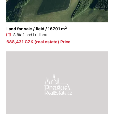
2
Land for sale / field / 16791 m
Střítež nad Ludinou
688,431 CZK (real estate) Price