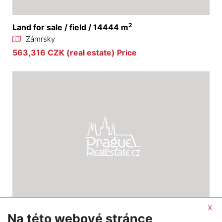
2
Land for sale / field / 14444 m
Zámrsky
563,316 CZK (real estate) Price
x
Na této webové stránce
2
Land for sale / field / 10570 m