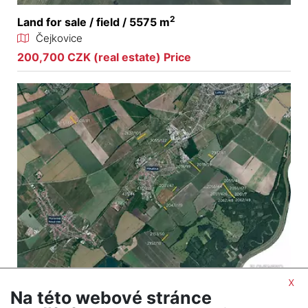
2
Land for sale / field / 5575 m
Čejkovice
200,700 CZK (real estate) Price
x
Na této webové stránce
2
Land for sale / field / 14078 m