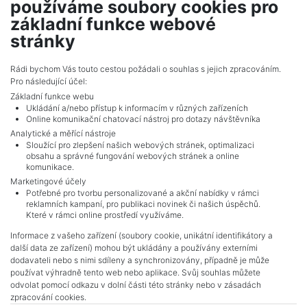
používáme soubory cookies pro
Mikulčice
základní funkce webové
506,808 CZK (real estate) Price
stránky
Adverts total
10
.
Rádi bychom Vás touto cestou požádali o souhlas s jejich zpracováním.
Pro následující účel:
Základní funkce webu
Ukládání a/nebo přístup k informacím v různých zařízeních
Online komunikační chatovací nástroj pro dotazy návštěvníka
Analytické a měřící nástroje
Sloužící pro zlepšení našich webových stránek, optimalizaci
obsahu a správné fungování webových stránek a online
komunikace.
Marketingové účely
Potřebné pro tvorbu personalizované a akční nabídky v rámci
reklamních kampaní, pro publikaci novinek či našich úspěchů.
NAVIGACE
Které v rámci online prostředí využíváme.
Terms and conditions
Informace z vašeho zařízení (soubory cookie, unikátní identifikátory a
Protection of personal data
další data ze zařízení) mohou být ukládány a používány externími
Real estate's
dodavateli nebo s nimi sdíleny a synchronizovány, případně je může
Contact
používat výhradně tento web nebo aplikace. Svůj souhlas můžete
odvolat pomocí odkazu v dolní části této stránky nebo v zásadách
Cookie processing
zpracování cookies.