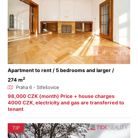
Apartment to rent / 5 bedrooms and larger /
2
274 m
Praha 6 - Střešovice
98,000 CZK (month) Price + house charges
4000 CZK, electricity and gas are transferred to
tenant
TIP