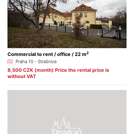
2
Commercial to rent / office / 22 m
Praha 10 - Strašnice
8,500 CZK (month) Price the rental price is
without VAT