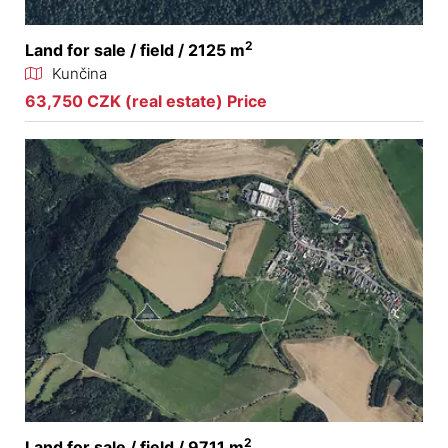
2
Land for sale / field / 2125 m
Kunčina
63,750 CZK (real estate) Price
2
Land for sale / field / 9711 m