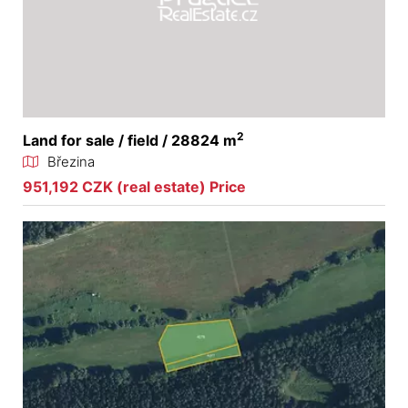
2
Land for sale / field / 28824 m
Březina
951,192 CZK (real estate) Price