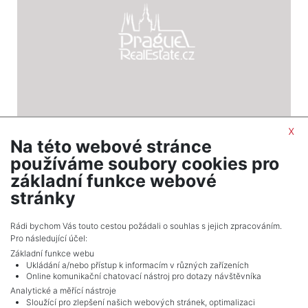
x
Na této webové stránce
2
Land for sale / field / 15002 m
používáme soubory cookies pro
Vranová Lhota
základní funkce webové
525,070 CZK (real estate) Price
stránky
Adverts total
7
.
Rádi bychom Vás touto cestou požádali o souhlas s jejich zpracováním.
Pro následující účel:
Základní funkce webu
Ukládání a/nebo přístup k informacím v různých zařízeních
Online komunikační chatovací nástroj pro dotazy návštěvníka
Analytické a měřící nástroje
Sloužící pro zlepšení našich webových stránek, optimalizaci