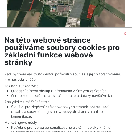
x
Na této webové stránce
2
Land for sale / field / 16926 m
používáme soubory cookies pro
Uherský Brod
základní funkce webové
795,499 CZK (real estate) Price
stránky
Adverts total
7
.
Rádi bychom Vás touto cestou požádali o souhlas s jejich zpracováním.
Pro následující účel:
Základní funkce webu
Ukládání a/nebo přístup k informacím v různých zařízeních
Online komunikační chatovací nástroj pro dotazy návštěvníka
Analytické a měřící nástroje
Sloužící pro zlepšení našich webových stránek, optimalizaci
obsahu a správné fungování webových stránek a online
komunikace.
Marketingové účely
Potřebné pro tvorbu personalizované a akční nabídky v rámci