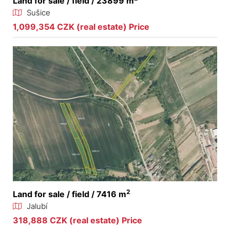
Land for sale / field / 23899 m
Sušice
1,099,354 CZK (real estate) Price
2
Land for sale / field / 7416 m
Jalubí
318,888 CZK (real estate) Price