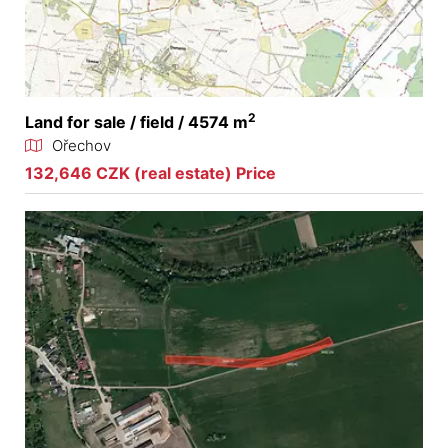
2
Land for sale / field / 4574 m
Ořechov
132,646 CZK (real estate) Price