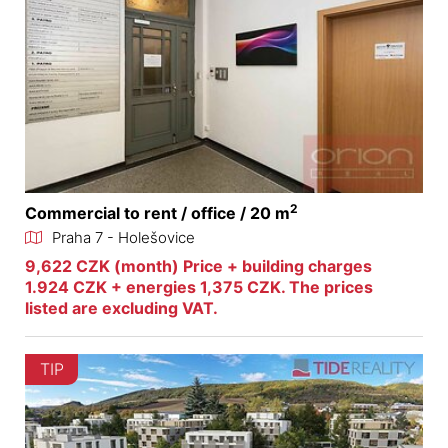
2
Commercial to rent / office / 20 m
Praha 7 - Holešovice
9,622 CZK (month) Price + building charges
1.924 CZK + energies 1,375 CZK. The prices
listed are excluding VAT.
TIP