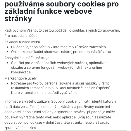
používáme soubory cookies pro
realitní makléř
základní funkce webové
show nr.
stránky
dopirak@mojepole.cz
MojePole.cz
Rádi bychom Vás touto cestou požádali o souhlas s jejich zpracováním.
Pro následující účel:
Revoluční 1003/3, 11000, Praha
Základní funkce webu
Ukládání a/nebo přístup k informacím v různých zařízeních
Online komunikační chatovací nástroj pro dotazy návštěvníka
Analytické a měřící nástroje
Sloužící pro zlepšení našich webových stránek, optimalizaci
obsahu a správné fungování webových stránek a online
komunikace.
Marketingové účely
Potřebné pro tvorbu personalizované a akční nabídky v rámci
reklamních kampaní, pro publikaci novinek či našich úspěchů.
NAVIGACE
Které v rámci online prostředí využíváme.
Terms and conditions
Informace z vašeho zařízení (soubory cookie, unikátní identifikátory a
Protection of personal data
další data ze zařízení) mohou být ukládány a používány externími
Real estate's
dodavateli nebo s nimi sdíleny a synchronizovány, případně je může
Contact
používat výhradně tento web nebo aplikace. Svůj souhlas můžete
odvolat pomocí odkazu v dolní části této stránky nebo v zásadách
Cookie processing
zpracování cookies.