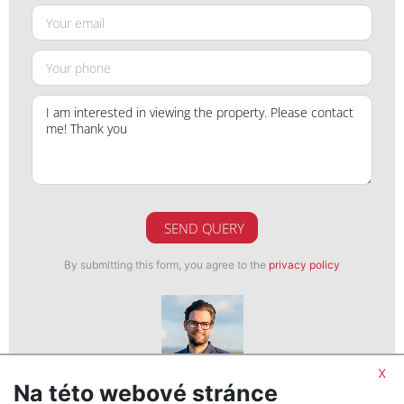
SEND QUERY
By submitting this form, you agree to the
privacy policy
x
Na této webové stránce
Ondřej Dopirák