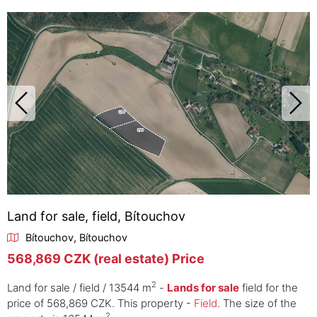
Land for sale, field, Bítouchov
Bítouchov, Bítouchov
568,869 CZK (real estate) Price
2
Land for sale / field / 13544 m
-
Lands for sale
field for the
price of 568,869 CZK. This property -
Field
. The size of the
2