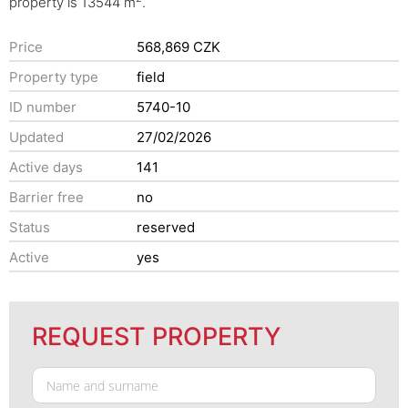
property is 13544 m
.
Price
568,869 CZK
Property type
field
ID number
5740-10
Updated
27/02/2026
Active days
141
Barrier free
no
Status
reserved
Active
yes
REQUEST PROPERTY