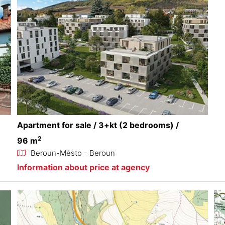
Apartment for sale / 3+kt (2 bedrooms) /
2
96 m
Beroun-Město - Beroun
Information about price at agency