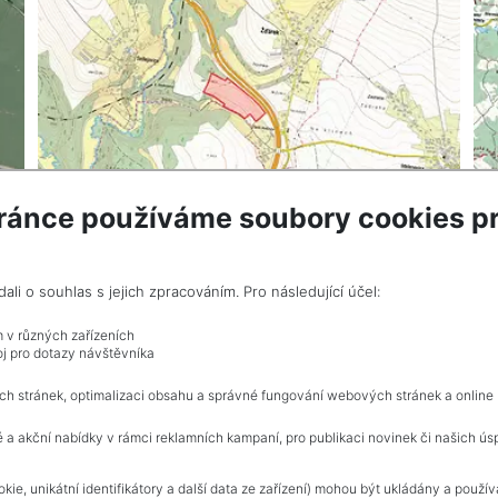
ránce používáme soubory cookies pr
OPEN
i o souhlas s jejich zpracováním. Pro následující účel:
m v různých zařízeních
j pro dotazy návštěvníka
Adverts total
1
.
ch stránek, optimalizaci obsahu a správné fungování webových stránek a online
 a akční nabídky v rámci reklamních kampaní, pro publikaci novinek či našich ús
NAVIGACE
kie, unikátní identifikátory a další data ze zařízení) mohou být ukládány a použí