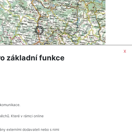
x
o základní funkce
 DETAIL
REQUEST PROPERTY
 komunikace.
pěchů. Které v rámci online
KONTAKT
vány externími dodavateli nebo s nimi