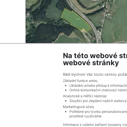
Na této webové st
webové stránky
2
Land for sale / field / 54118 m
Žďárek
Rádi bychom Vás touto cestou požádal
2,868,254 CZK (real estate) Price
Základní funkce webu
Ukládání a/nebo přístup k informací
Online komunikační chatovací nástro
Analytické a měřící nástroje
Sloužící pro zlepšení našich webový
Marketingové účely
Potřebné pro tvorbu personalizované
prostředí využíváme.
Informace z vašeho zařízení (soubory coo