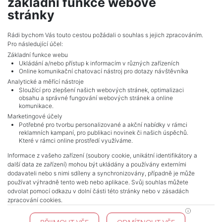
základní funkce webové
show nr.
stránky
smigol@mojepole.cz
MojePole.cz
Rádi bychom Vás touto cestou požádali o souhlas s jejich zpracováním.
Pro následující účel:
Revoluční 1003/3, 11000, Praha
Základní funkce webu
Ukládání a/nebo přístup k informacím v různých zařízeních
Online komunikační chatovací nástroj pro dotazy návštěvníka
Analytické a měřící nástroje
Sloužící pro zlepšení našich webových stránek, optimalizaci
obsahu a správné fungování webových stránek a online
komunikace.
Marketingové účely
Potřebné pro tvorbu personalizované a akční nabídky v rámci
reklamních kampaní, pro publikaci novinek či našich úspěchů.
NAVIGACE
Které v rámci online prostředí využíváme.
Terms and conditions
Informace z vašeho zařízení (soubory cookie, unikátní identifikátory a
Protection of personal data
další data ze zařízení) mohou být ukládány a používány externími
Real estate's
dodavateli nebo s nimi sdíleny a synchronizovány, případně je může
Contact
používat výhradně tento web nebo aplikace. Svůj souhlas můžete
odvolat pomocí odkazu v dolní části této stránky nebo v zásadách
Cookie processing
zpracování cookies.
KONTAKT