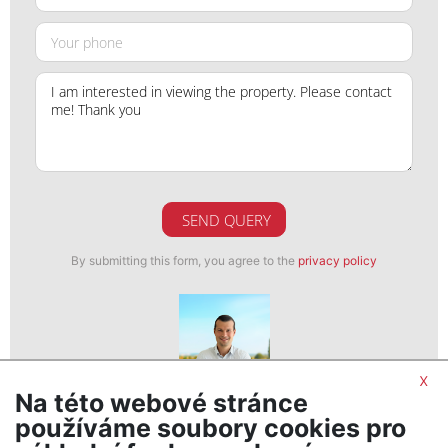
SEND QUERY
By submitting this form, you agree to the
privacy policy
x
Na této webové stránce
Petr Šmigol
používáme soubory cookies pro
realitní makléř