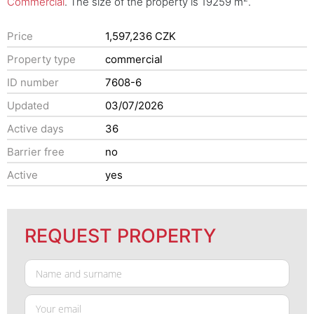
Commercial
. The size of the property is 19259 m
.
Price
1,597,236 CZK
Property type
commercial
ID number
7608-6
Updated
03/07/2026
Active days
36
Barrier free
no
Active
yes
REQUEST PROPERTY