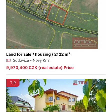
2
Land for sale / housing / 2122 m
Sudovice - Nový Knín
9,970,400 CZK (real estate) Price
TIP