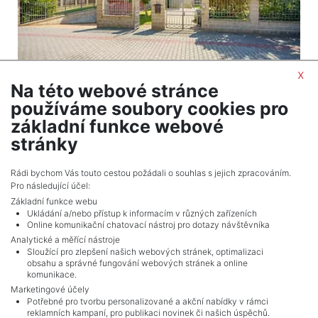
x
Na této webové stránce
používáme soubory cookies pro
2
House to rent / villa / 420 m
základní funkce webové
Zdiměřice - Jesenice
stránky
80,000 CZK (month) Price
Rádi bychom Vás touto cestou požádali o souhlas s jejich zpracováním.
Pro následující účel:
Základní funkce webu
Ukládání a/nebo přístup k informacím v různých zařízeních
Online komunikační chatovací nástroj pro dotazy návštěvníka
Analytické a měřící nástroje
Sloužící pro zlepšení našich webových stránek, optimalizaci
obsahu a správné fungování webových stránek a online
komunikace.
Marketingové účely
Potřebné pro tvorbu personalizované a akční nabídky v rámci
reklamních kampaní, pro publikaci novinek či našich úspěchů.