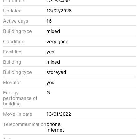
ID number
CZ1ws4591
Updated
13/02/2026
Active days
16
Building type
mixed
Condition
very good
Facilities
yes
Building
mixed
Building type
storeyed
Elevator
yes
Energy
G
performance of
building
Move-in date
13/01/2022
Telecommunication
phone
internet