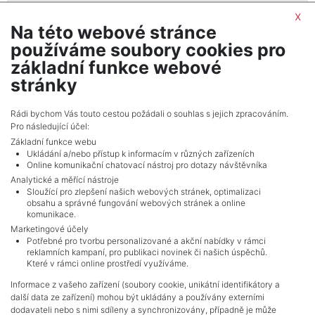
By submitting this form, you agree to the
privacy policy
x
Na této webové stránce
IWG Regus
používáme soubory cookies pro
realitní makléř
základní funkce webové
show nr.
stránky
portals.europe@iwgplc.com
IWG Management (Czech Republic) s.r.o.
Rádi bychom Vás touto cestou požádali o souhlas s jejich zpracováním.
Pro následující účel:
Na Strži 1702/65, 14000, Praha
Základní funkce webu
Ukládání a/nebo přístup k informacím v různých zařízeních
Online komunikační chatovací nástroj pro dotazy návštěvníka
Analytické a měřící nástroje
Sloužící pro zlepšení našich webových stránek, optimalizaci
obsahu a správné fungování webových stránek a online
komunikace.
Marketingové účely
Potřebné pro tvorbu personalizované a akční nabídky v rámci
reklamních kampaní, pro publikaci novinek či našich úspěchů.
NAVIGACE
Které v rámci online prostředí využíváme.
Terms and conditions
Informace z vašeho zařízení (soubory cookie, unikátní identifikátory a
Protection of personal data
další data ze zařízení) mohou být ukládány a používány externími
Real estate's
dodavateli nebo s nimi sdíleny a synchronizovány, případně je může