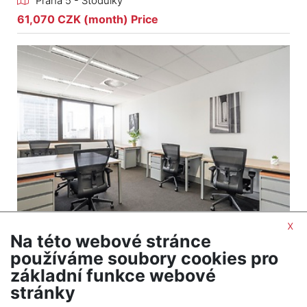
Praha 5 - Stodůlky
61,070 CZK (month) Price
x
Na této webové stránce
2
Commercial to rent / office / 120 m
používáme soubory cookies pro
Praha 5 - Stodůlky
základní funkce webové
86,270 CZK (month) Price
stránky