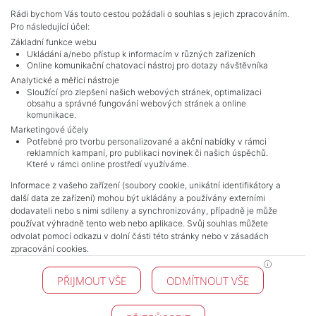
Adverts total
10
.
Rádi bychom Vás touto cestou požádali o souhlas s jejich zpracováním.
Pro následující účel:
Základní funkce webu
Ukládání a/nebo přístup k informacím v různých zařízeních
Online komunikační chatovací nástroj pro dotazy návštěvníka
Analytické a měřící nástroje
Sloužící pro zlepšení našich webových stránek, optimalizaci
obsahu a správné fungování webových stránek a online
komunikace.
Marketingové účely
Potřebné pro tvorbu personalizované a akční nabídky v rámci
reklamních kampaní, pro publikaci novinek či našich úspěchů.
NAVIGACE
Které v rámci online prostředí využíváme.
Terms and conditions
Informace z vašeho zařízení (soubory cookie, unikátní identifikátory a
Protection of personal data
další data ze zařízení) mohou být ukládány a používány externími
Real estate's
dodavateli nebo s nimi sdíleny a synchronizovány, případně je může
Contact
používat výhradně tento web nebo aplikace. Svůj souhlas můžete
odvolat pomocí odkazu v dolní části této stránky nebo v zásadách
Cookie processing
zpracování cookies.
KONTAKT
PŘIJMOUT VŠE
ODMÍTNOUT VŠE
Pražské reality
Budějovická 778/3
140 00 Praha 4