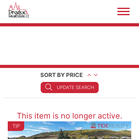
SORT BY PRICE
UPDATE SEARCH
This item is no longer active.
TIP