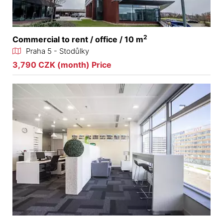
2
Commercial to rent / office / 10 m
Praha 5 - Stodůlky
3,790 CZK (month) Price