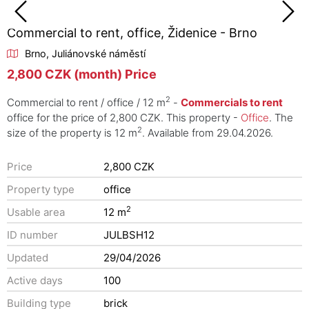
Commercial to rent, office, Židenice - Brno
Brno, Juliánovské náměstí
2,800 CZK (month) Price
2
Commercial to rent / office / 12 m
-
Commercials to rent
office for the price of 2,800 CZK. This property -
Office
. The
2
size of the property is 12 m
. Available from 29.04.2026.
Price
2,800 CZK
Property type
office
2
Usable area
12 m
ID number
JULBSH12
Updated
29/04/2026
Active days
100
Building type
brick