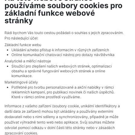
PSN, s. r. o.
používáme soubory cookies pro
Seifertova 823/9, 13000, Praha 3
základní funkce webové
stránky
Rádi bychom Vás touto cestou požádali o souhlas s jejich zpracováním.
Pro následující účel:
Základní funkce webu
Ukládání a/nebo přístup k informacím v různých zařízeních
Online komunikační chatovací nástroj pro dotazy návštěvníka
Analytické a měřící nástroje
Sloužící pro zlepšení našich webových stránek, optimalizaci
obsahu a správné fungování webových stránek a online
komunikace.
Marketingové účely
Potřebné pro tvorbu personalizované a akční nabídky v rámci
reklamních kampaní, pro publikaci novinek či našich úspěchů.
NAVIGACE
Které v rámci online prostředí využíváme.
Terms and conditions
Informace z vašeho zařízení (soubory cookie, unikátní identifikátory a
Protection of personal data
další data ze zařízení) mohou být ukládány a používány externími
Real estate's
dodavateli nebo s nimi sdíleny a synchronizovány, případně je může
Contact
používat výhradně tento web nebo aplikace. Svůj souhlas můžete
odvolat pomocí odkazu v dolní části této stránky nebo v zásadách
Cookie processing
zpracování cookies.