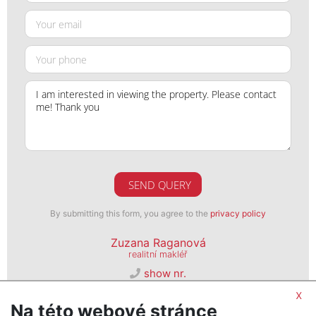
SEND QUERY
By submitting this form, you agree to the
privacy policy
Zuzana Raganová
realitní makléř
show nr.
brno@psn.cz
x
Na této webové stránce