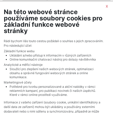
brno@psn.cz
x
Na této webové stránce
PSN, s. r. o.
používáme soubory cookies pro
Seifertova 823/9, 13000, Praha 3
základní funkce webové
stránky
Rádi bychom Vás touto cestou požádali o souhlas s jejich zpracováním.
Pro následující účel:
Základní funkce webu
Ukládání a/nebo přístup k informacím v různých zařízeních
Online komunikační chatovací nástroj pro dotazy návštěvníka
Analytické a měřící nástroje
Sloužící pro zlepšení našich webových stránek, optimalizaci
obsahu a správné fungování webových stránek a online
komunikace.
Marketingové účely
Potřebné pro tvorbu personalizované a akční nabídky v rámci
reklamních kampaní, pro publikaci novinek či našich úspěchů.
NAVIGACE
Které v rámci online prostředí využíváme.
Terms and conditions
Informace z vašeho zařízení (soubory cookie, unikátní identifikátory a
Protection of personal data
další data ze zařízení) mohou být ukládány a používány externími
Real estate's
dodavateli nebo s nimi sdíleny a synchronizovány, případně je může