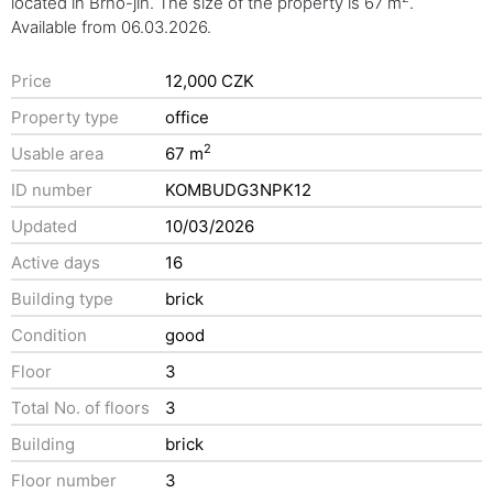
located in Brno-jih. The size of the property is 67 m
.
Available from 06.03.2026.
Price
12,000 CZK
Property type
office
2
Usable area
67 m
ID number
KOMBUDG3NPK12
Updated
10/03/2026
Active days
16
Building type
brick
Condition
good
Floor
3
Total No. of floors
3
Building
brick
Floor number
3