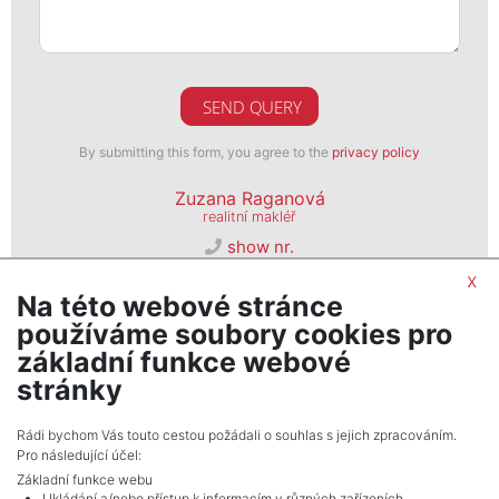
SEND QUERY
By submitting this form, you agree to the
privacy policy
Zuzana Raganová
realitní makléř
show nr.
brno@psn.cz
x
Na této webové stránce
PSN, s. r. o.
používáme soubory cookies pro
Seifertova 823/9, 13000, Praha 3
základní funkce webové
stránky
Rádi bychom Vás touto cestou požádali o souhlas s jejich zpracováním.
Pro následující účel:
Základní funkce webu
Ukládání a/nebo přístup k informacím v různých zařízeních