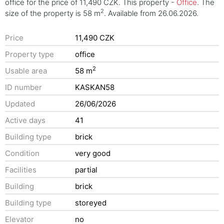
office for the price of 11,490 CZK. This property -
Office
. The
2
size of the property is 58 m
. Available from 26.06.2026.
Price
11,490 CZK
Property type
office
2
Usable area
58 m
ID number
KASKAN58
Updated
26/06/2026
Active days
41
Building type
brick
Condition
very good
Facilities
partial
Building
brick
Building type
storeyed
Elevator
no