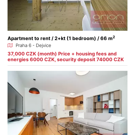
2
Apartment to rent / 2+kt (1 bedroom) / 66 m
Praha 6 - Dejvice
37,000 CZK (month) Price + housing fees and
energies 6000 CZK, security deposit 74000 CZK