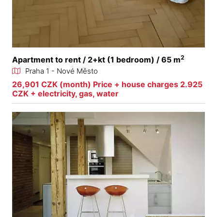
2
Apartment to rent / 2+kt (1 bedroom) / 65 m
Praha 1 - Nové Město
26,901 CZK (month) Price + house charges 2.925
CZK + electricity, gas, water