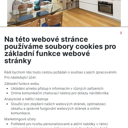
x
2
Apartment to rent / 2+kt (1 bedroom) / 78 m
Na této webové stránce
Praha 5 - Smíchov
používáme soubory cookies pro
2,200 EUR (month) Price rent 2.200 EUR including
základní funkce webové
all utilities + 12% VAT
stránky
Adverts total
10
.
Rádi bychom Vás touto cestou požádali o souhlas s jejich zpracováním.
Pro následující účel:
Základní funkce webu
Ukládání a/nebo přístup k informacím v různých zařízeních
Online komunikační chatovací nástroj pro dotazy návštěvníka
Analytické a měřící nástroje
Sloužící pro zlepšení našich webových stránek, optimalizaci
obsahu a správné fungování webových stránek a online
komunikace.
Marketingové účely
Potřebné pro tvorbu personalizované a akční nabídky v rámci