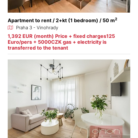
2
Apartment to rent / 2+kt (1 bedroom) / 50 m
Praha 3 - Vinohrady
1,392 EUR (month) Price + fixed charges125
Euro/pers + 5000CZK gas + electricity is
transferred to the tenant