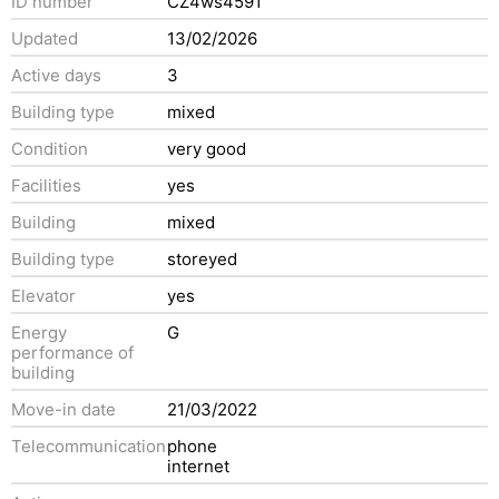
ID number
CZ4ws4591
Updated
13/02/2026
Active days
3
Building type
mixed
Condition
very good
Facilities
yes
Building
mixed
Building type
storeyed
Elevator
yes
Energy
G
performance of
building
Move-in date
21/03/2022
Telecommunication
phone
internet