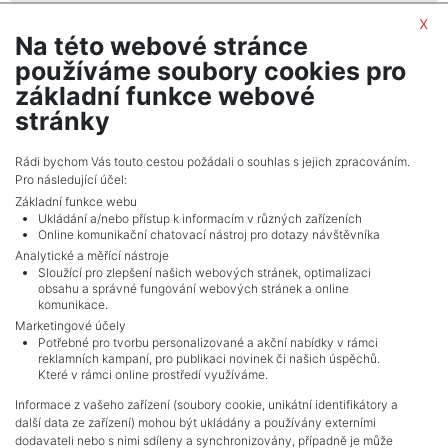
By submitting this form, you agree to the
privacy policy
x
Na této webové stránce
IWG Regus
používáme soubory cookies pro
realitní makléř
základní funkce webové
show nr.
stránky
portals.europe@iwgplc.com
IWG Management (Czech Republic) s.r.o.
Rádi bychom Vás touto cestou požádali o souhlas s jejich zpracováním.
Pro následující účel:
Na Strži 1702/65, 14000, Praha
Základní funkce webu
Ukládání a/nebo přístup k informacím v různých zařízeních
Online komunikační chatovací nástroj pro dotazy návštěvníka
Analytické a měřící nástroje
Sloužící pro zlepšení našich webových stránek, optimalizaci
obsahu a správné fungování webových stránek a online
komunikace.
Marketingové účely
Potřebné pro tvorbu personalizované a akční nabídky v rámci
reklamních kampaní, pro publikaci novinek či našich úspěchů.
NAVIGACE
Které v rámci online prostředí využíváme.
Terms and conditions
Informace z vašeho zařízení (soubory cookie, unikátní identifikátory a
Protection of personal data
další data ze zařízení) mohou být ukládány a používány externími
Real estate's
dodavateli nebo s nimi sdíleny a synchronizovány, případně je může