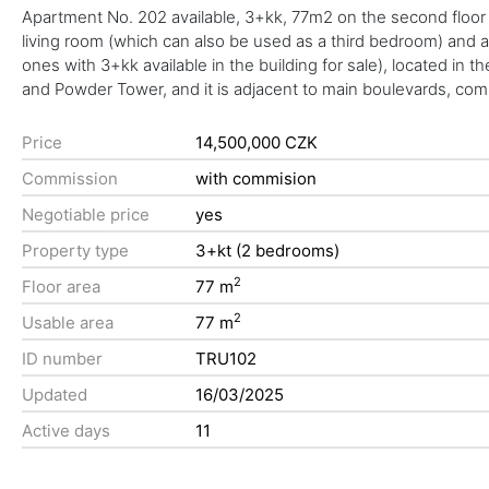
Apartment No. 202 available, 3+kk, 77m2 on the second floor 
living room (which can also be used as a third bedroom) and a 
ones with 3+kk available in the building for sale), located in 
and Powder Tower, and it is adjacent to main boulevards, comme
Price
14,500,000 CZK
Commission
with commision
Negotiable price
yes
Property type
3+kt (2 bedrooms)
2
Floor area
77 m
2
Usable area
77 m
ID number
TRU102
Updated
16/03/2025
Active days
11