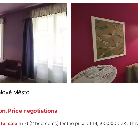
 Nové Město
n, Price negotiations
for sale
3+kt (2 bedrooms) for the price of 14,500,000 CZK. Thi