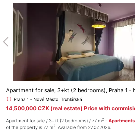
Apartment for sale, 3+kt (2 bedrooms), Praha 1 -
Praha 1 - Nové Město, Truhlářská
14,500,000 CZK (real estate) Price with commisio
2
Apartment for sale / 3+kt (2 bedrooms) / 77 m
-
Apartments 
2
of the property is 77 m
. Available from 27.07.2026.