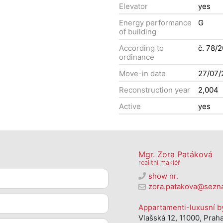
Elevator
yes
Energy performance
G
of building
According to
č. 78/
ordinance
Move-in date
27/07/
Reconstruction year
2,004
Active
yes
Mgr. Zora Patáková
realitní makléř
show nr.
zora.patakova@sezn
Appartamenti-luxusní byt
Vlašská 12, 11000, Praha