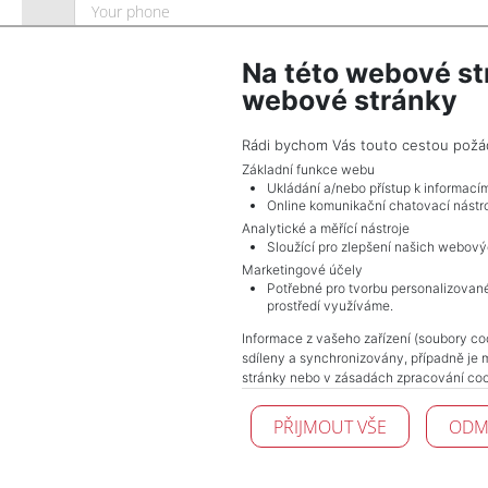
Na této webové st
webové stránky
Rádi bychom Vás touto cestou požádal
Základní funkce webu
Ukládání a/nebo přístup k informací
SEND QUERY
Online komunikační chatovací nástro
Analytické a měřící nástroje
Sloužící pro zlepšení našich webový
By submitting this form, you agree to the
p
Marketingové účely
Potřebné pro tvorbu personalizované
prostředí využíváme.
Informace z vašeho zařízení (soubory coo
sdíleny a synchronizovány, případně je 
stránky nebo v zásadách zpracování coo
PŘIJMOUT VŠE
ODM
© 2026 Pražské reality - All Rights Reserved !