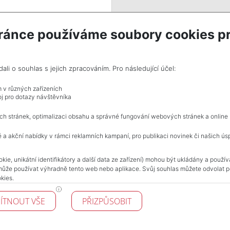
ránce používáme soubory cookies pr
i o souhlas s jejich zpracováním. Pro následující účel:
m v různých zařízeních
j pro dotazy návštěvníka
ch stránek, optimalizaci obsahu a správné fungování webových stránek a online
rivacy policy
 a akční nabídky v rámci reklamních kampaní, pro publikaci novinek či našich ús
NAVIGACE
kie, unikátní identifikátory a další data ze zařízení) mohou být ukládány a použí
může používat výhradně tento web nebo aplikace. Svůj souhlas můžete odvolat po
Terms and conditions
kies.
Protection of personal data
Real estate's
ÍTNOUT VŠE
PŘIZPŮSOBIT
Contact
Cookie processing