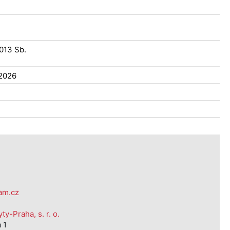
2013 Sb.
2026
am.cz
y-Praha, s. r. o.
 1