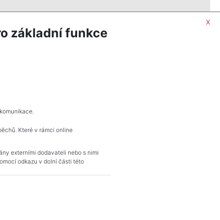
x
o základní funkce
 komunikace.
pěchů. Které v rámci online
KONTAKT
vány externími dodavateli nebo s nimi
mocí odkazu v dolní části této
Pražské reality
Budějovická 778/3
140 00 Praha 4