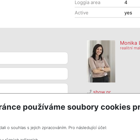
Loggia area
4
Active
yes
Monika 
realitní ma
show nr.
monika@tide.cz
ránce používáme soubory cookies pr
TIDE REALITY, s.r.o.
Dřevná 2, 12000, Praha 
i o souhlas s jejich zpracováním. Pro následující účel:
m v různých zařízeních