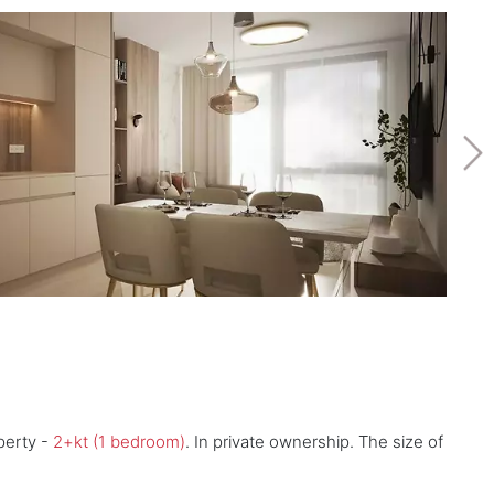
perty -
2+kt (1 bedroom)
. In private ownership. The size of