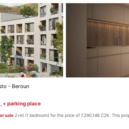
sto - Beroun
, + parking place
or sale
2+kt (1 bedroom) for the price of 7,290,146 CZK. This pro