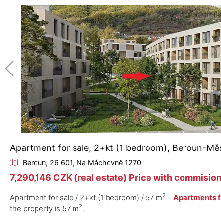
Apartment for sale, 2+kt (1 bedroom), Beroun-Mě
Beroun, 26 601, Na Máchovně 1270
7,290,146 CZK (real estate) Price with commision
2
Apartment for sale / 2+kt (1 bedroom) / 57 m
-
Apartments f
2
the property is 57 m
.