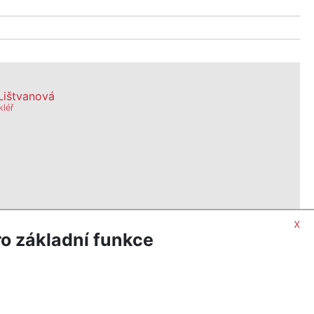
Lištvanová
kléř
x
o základní funkce
2