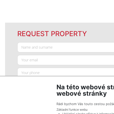
REQUEST PROPERTY
Na této webové st
webové stránky
Rádi bychom Vás touto cestou požádal
Základní funkce webu
Ukládání a/nebo přístup k informací