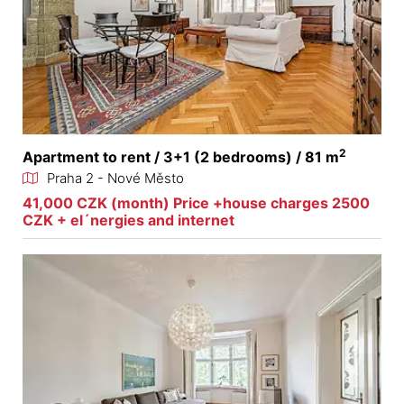
2
Apartment to rent / 3+1 (2 bedrooms) / 81 m
Praha 2 - Nové Město
41,000 CZK (month) Price +house charges 2500
CZK + el´nergies and internet