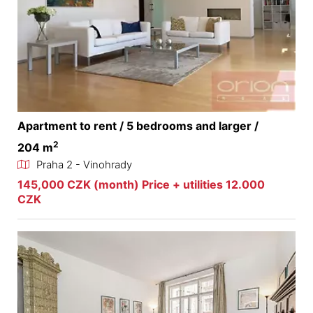
Apartment to rent / 5 bedrooms and larger /
2
204 m
Praha 2 - Vinohrady
145,000 CZK (month) Price + utilities 12.000
CZK