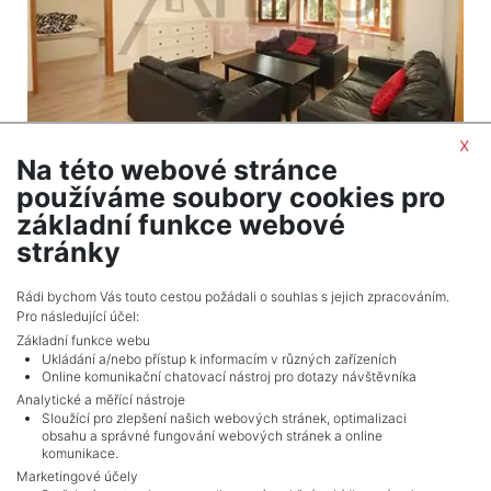
x
Na této webové stránce
2
Apartment to rent / 3+1 (2 bedrooms) / 123 m
používáme soubory cookies pro
Praha 6 - Dejvice
základní funkce webové
36,500 CZK (month) Price
stránky
Adverts total
10
.
Rádi bychom Vás touto cestou požádali o souhlas s jejich zpracováním.
Pro následující účel:
Základní funkce webu
Ukládání a/nebo přístup k informacím v různých zařízeních
Online komunikační chatovací nástroj pro dotazy návštěvníka
Analytické a měřící nástroje
Sloužící pro zlepšení našich webových stránek, optimalizaci
obsahu a správné fungování webových stránek a online
komunikace.
Marketingové účely