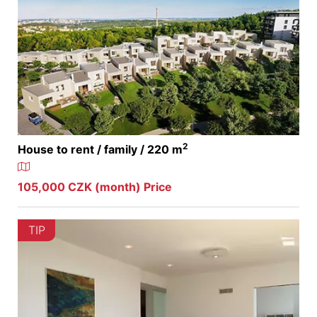
2
House to rent / family / 220 m
105,000 CZK (month) Price
TIP