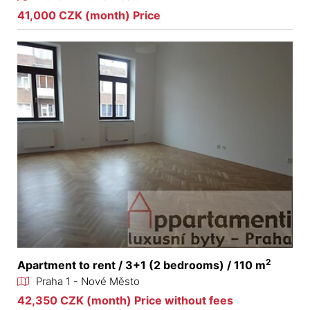
41,000 CZK (month) Price
2
Apartment to rent / 3+1 (2 bedrooms) / 110 m
Praha 1 - Nové Město
42,350 CZK (month) Price without fees