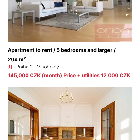
Apartment to rent / 5 bedrooms and larger /
2
204 m
Praha 2 - Vinohrady
145,000 CZK (month) Price + utilities 12.000 CZK