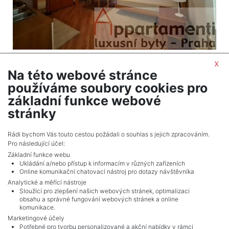
Apartment for sale / 5 bedrooms and larger /
x
Na této webové stránce
2
177 m
používáme soubory cookies pro
Praha 1 - Staré Město
základní funkce webové
31,461,210 CZK (real estate) Price with commision
stránky
Adverts total
6
.
Rádi bychom Vás touto cestou požádali o souhlas s jejich zpracováním.
Pro následující účel:
Základní funkce webu
Ukládání a/nebo přístup k informacím v různých zařízeních
Online komunikační chatovací nástroj pro dotazy návštěvníka
Analytické a měřící nástroje
Sloužící pro zlepšení našich webových stránek, optimalizaci
obsahu a správné fungování webových stránek a online
komunikace.
Marketingové účely
Potřebné pro tvorbu personalizované a akční nabídky v rámci