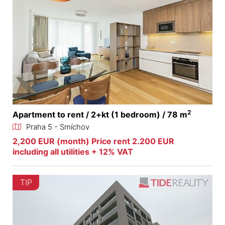
2
Apartment to rent / 2+kt (1 bedroom) / 78 m
Praha 5 - Smíchov
2,200 EUR (month) Price rent 2.200 EUR
including all utilities + 12% VAT
TIP