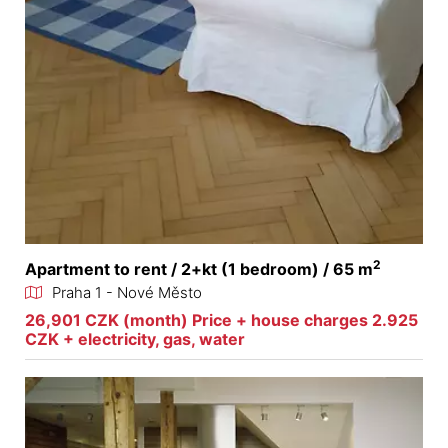
2
Apartment to rent / 2+kt (1 bedroom) / 65 m
Praha 1 - Nové Město
26,901 CZK (month) Price + house charges 2.925
CZK + electricity, gas, water