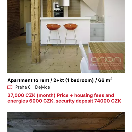
2
Apartment to rent / 2+kt (1 bedroom) / 66 m
Praha 6 - Dejvice
37,000 CZK (month) Price + housing fees and
energies 6000 CZK, security deposit 74000 CZK