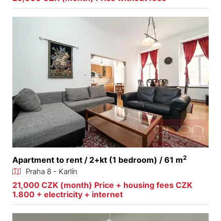
2
Apartment to rent / 2+kt (1 bedroom) / 61 m
Praha 8 - Karlín
21,000 CZK (month) Price + housing fees CZK
1.800 + electricity + internet