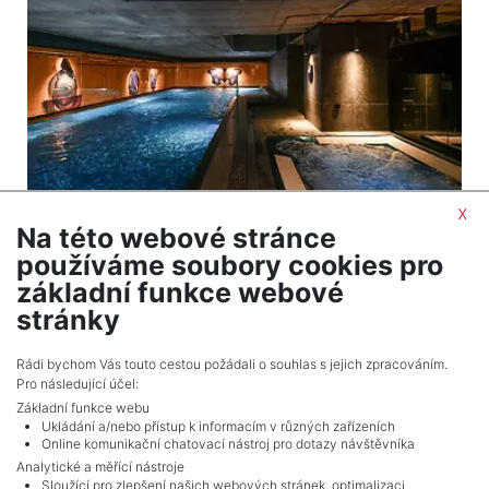
x
Na této webové stránce
2
Apartment for sale / 2+kt (1 bedroom) / 78 m
používáme soubory cookies pro
Praha 4 - Modřany
základní funkce webové
18,176,000 CZK (real estate) Price
stránky
Adverts total
10
.
Rádi bychom Vás touto cestou požádali o souhlas s jejich zpracováním.
Pro následující účel:
Základní funkce webu
Ukládání a/nebo přístup k informacím v různých zařízeních
Online komunikační chatovací nástroj pro dotazy návštěvníka
Analytické a měřící nástroje
Sloužící pro zlepšení našich webových stránek, optimalizaci