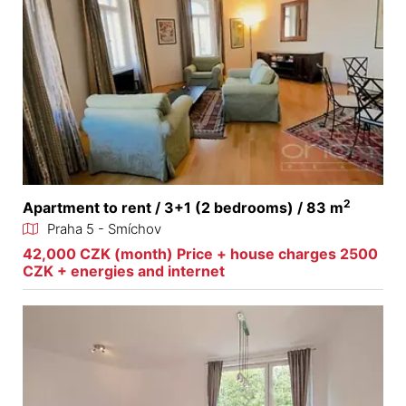
2
Apartment to rent / 3+1 (2 bedrooms) / 83 m
Praha 5 - Smíchov
42,000 CZK (month) Price + house charges 2500
CZK + energies and internet