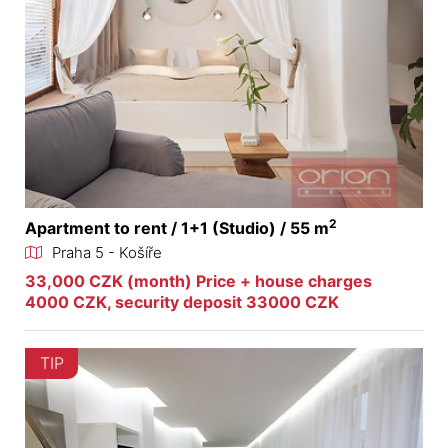
2
Apartment to rent / 1+1 (Studio) / 55 m
Praha 5 - Košíře
33,000 CZK (month) Price + house charges
4000 CZK, security deposit 33000 CZK
TIP