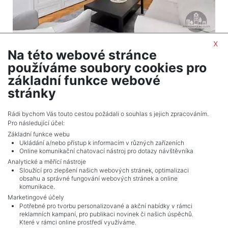
x
2
Apartment for sale / 3+1 (2 bedrooms) / 65 m
Na této webové stránce
Praha 3 - Žižkov
používáme soubory cookies pro
12,000,000 CZK (real estate) Price with
základní funkce webové
commision, price incl commission
stránky
Adverts total
10
.
Rádi bychom Vás touto cestou požádali o souhlas s jejich zpracováním.
Pro následující účel:
Základní funkce webu
Ukládání a/nebo přístup k informacím v různých zařízeních
Online komunikační chatovací nástroj pro dotazy návštěvníka
Analytické a měřící nástroje
Sloužící pro zlepšení našich webových stránek, optimalizaci
obsahu a správné fungování webových stránek a online
komunikace.
Marketingové účely
Potřebné pro tvorbu personalizované a akční nabídky v rámci
reklamních kampaní, pro publikaci novinek či našich úspěchů.
NAVIGACE
Které v rámci online prostředí využíváme.