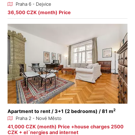
Praha 6 - Dejvice
36,500 CZK (month) Price
2
Apartment to rent / 3+1 (2 bedrooms) / 81 m
Praha 2 - Nové Město
41,000 CZK (month) Price +house charges 2500
CZK + el´nergies and internet