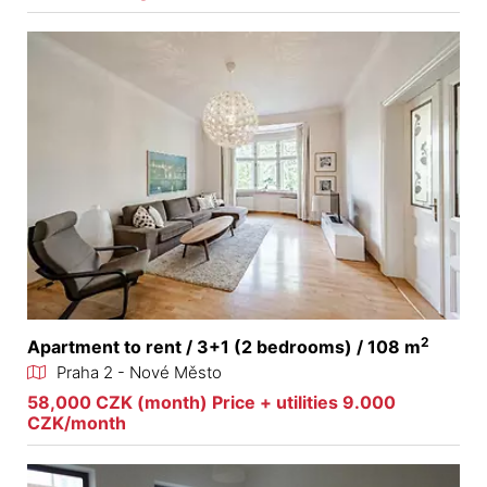
2
Apartment to rent / 3+1 (2 bedrooms) / 108 m
Praha 2 - Nové Město
58,000 CZK (month) Price + utilities 9.000
CZK/month