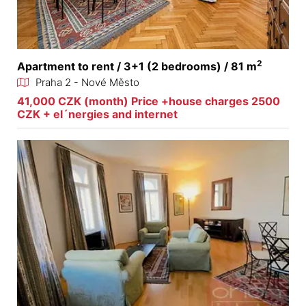
2
Apartment to rent / 3+1 (2 bedrooms) / 81 m
Praha 2 - Nové Město
41,000 CZK (month) Price +house charges 2500
CZK + el´nergies and internet