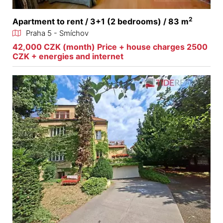
2
Apartment to rent / 3+1 (2 bedrooms) / 83 m
Praha 5 - Smíchov
42,000 CZK (month) Price + house charges 2500
CZK + energies and internet