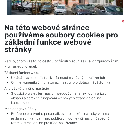
x
Na této webové stránce
2
Apartment to rent / 3+1 (2 bedrooms) / 120 m
používáme soubory cookies pro
Praha 2 - Vinohrady
základní funkce webové
45,000 CZK (month) Price
stránky
Adverts total
10
.
Rádi bychom Vás touto cestou požádali o souhlas s jejich zpracováním.
Pro následující účel:
Základní funkce webu
Ukládání a/nebo přístup k informacím v různých zařízeních
Online komunikační chatovací nástroj pro dotazy návštěvníka
Analytické a měřící nástroje
Sloužící pro zlepšení našich webových stránek, optimalizaci
obsahu a správné fungování webových stránek a online
komunikace.
Marketingové účely
Potřebné pro tvorbu personalizované a akční nabídky v rámci
reklamních kampaní, pro publikaci novinek či našich úspěchů.
NAVIGACE
Které v rámci online prostředí využíváme.