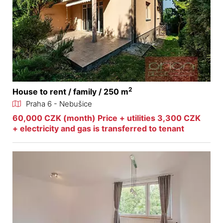
2
House to rent / family / 250 m
Praha 6 - Nebušice
60,000 CZK (month) Price + utilities 3,300 CZK
+ electricity and gas is transferred to tenant