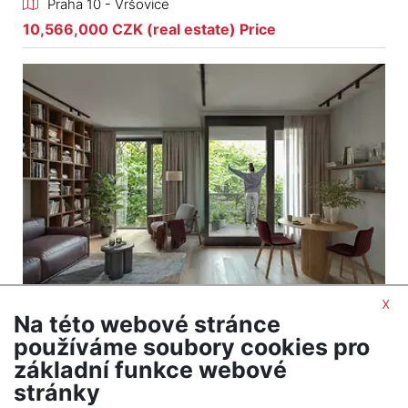
Praha 10 - Vršovice
10,566,000 CZK (real estate) Price
x
Na této webové stránce
2
Apartment for sale / 2+kt (1 bedroom) / 44 m
používáme soubory cookies pro
Praha 10 - Vršovice
základní funkce webové
9,245,000 CZK (real estate) Price
stránky