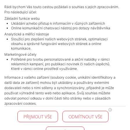
Adverts total
10
.
Rádi bychom Vás touto cestou požádali o souhlas s jejich zpracováním.
Pro následující účel:
Základní funkce webu
Ukládání a/nebo přístup k informacím v různých zařízeních
Online komunikační chatovací nástroj pro dotazy návštěvníka
Analytické a měřící nástroje
Sloužící pro zlepšení našich webových stránek, optimalizaci
obsahu a správné fungování webových stránek a online
komunikace.
Marketingové účely
Potřebné pro tvorbu personalizované a akční nabídky v rámci
reklamních kampaní, pro publikaci novinek či našich úspěchů.
NAVIGACE
Které v rámci online prostředí využíváme.
Terms and conditions
Informace z vašeho zařízení (soubory cookie, unikátní identifikátory a
Protection of personal data
další data ze zařízení) mohou být ukládány a používány externími
Real estate's
dodavateli nebo s nimi sdíleny a synchronizovány, případně je může
Contact
používat výhradně tento web nebo aplikace. Svůj souhlas můžete
odvolat pomocí odkazu v dolní části této stránky nebo v zásadách
Cookie processing
zpracování cookies.
KONTAKT
PŘIJMOUT VŠE
ODMÍTNOUT VŠE
Pražské reality
Budějovická 778/3
140 00 Praha 4