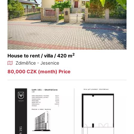
2
House to rent / villa / 420 m
Zdiměřice - Jesenice
80,000 CZK (month) Price