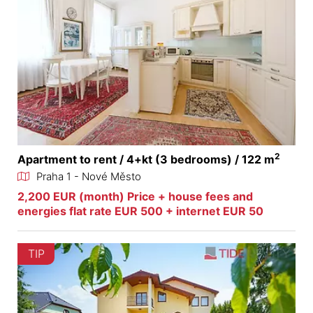
2
Apartment to rent / 4+kt (3 bedrooms) / 122 m
Praha 1 - Nové Město
2,200 EUR (month) Price + house fees and
energies flat rate EUR 500 + internet EUR 50
TIP