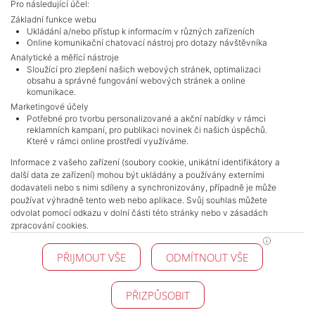
Pro následující účel:
Základní funkce webu
Ukládání a/nebo přístup k informacím v různých zařízeních
Online komunikační chatovací nástroj pro dotazy návštěvníka
Analytické a měřící nástroje
Sloužící pro zlepšení našich webových stránek, optimalizaci
obsahu a správné fungování webových stránek a online
komunikace.
Marketingové účely
Potřebné pro tvorbu personalizované a akční nabídky v rámci
reklamních kampaní, pro publikaci novinek či našich úspěchů.
NAVIGACE
Které v rámci online prostředí využíváme.
Terms and conditions
Informace z vašeho zařízení (soubory cookie, unikátní identifikátory a
Protection of personal data
další data ze zařízení) mohou být ukládány a používány externími
Real estate's
dodavateli nebo s nimi sdíleny a synchronizovány, případně je může
Contact
používat výhradně tento web nebo aplikace. Svůj souhlas můžete
odvolat pomocí odkazu v dolní části této stránky nebo v zásadách
Cookie processing
zpracování cookies.
KONTAKT
PŘIJMOUT VŠE
ODMÍTNOUT VŠE
Pražské reality
Budějovická 778/3
140 00 Praha 4
PŘIZPŮSOBIT
© 2026 Pražské reality - All Rights Reserved !