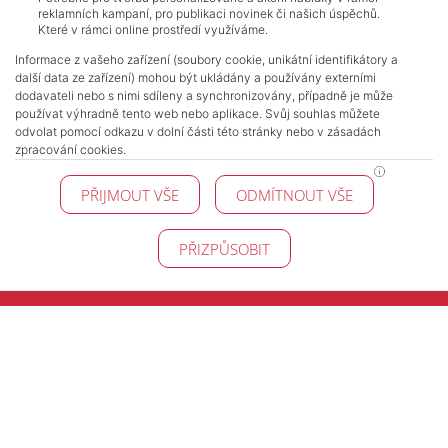
reklamních kampaní, pro publikaci novinek či našich úspěchů.
Které v rámci online prostředí využíváme.
Informace z vašeho zařízení (soubory cookie, unikátní identifikátory a
další data ze zařízení) mohou být ukládány a používány externími
dodavateli nebo s nimi sdíleny a synchronizovány, případně je může
používat výhradně tento web nebo aplikace. Svůj souhlas můžete
odvolat pomocí odkazu v dolní části této stránky nebo v zásadách
zpracování cookies.
PŘIJMOUT VŠE
ODMÍTNOUT VŠE
PŘIZPŮSOBIT
NAVIGACE
Terms and conditions
Protection of personal data
Real estate's
Contact
Cookie processing