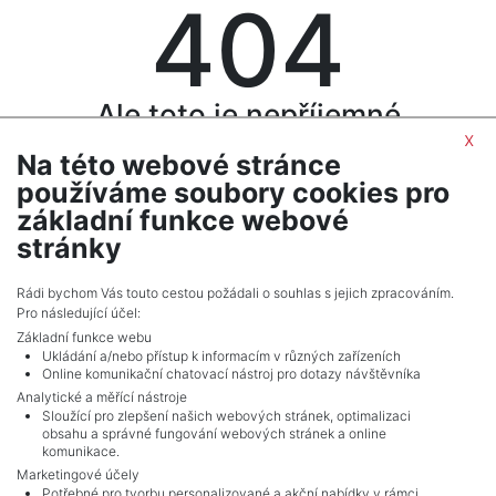
404
Ale toto je nepříjemné
x
Na této webové stránce
Je nám líto, ale požadovaná stránka není k dispozici. Stránka
byla zřejmě odstraněna nebo přesunuta. Je rovněž možné,
používáme soubory cookies pro
že zadané URL obsahuje překlep
základní funkce webové
stránky
ZPĚT NA HOMEPAGE
Rádi bychom Vás touto cestou požádali o souhlas s jejich zpracováním.
Pro následující účel:
Základní funkce webu
Ukládání a/nebo přístup k informacím v různých zařízeních
Online komunikační chatovací nástroj pro dotazy návštěvníka
Analytické a měřící nástroje
Sloužící pro zlepšení našich webových stránek, optimalizaci
obsahu a správné fungování webových stránek a online
komunikace.
Marketingové účely
Potřebné pro tvorbu personalizované a akční nabídky v rámci