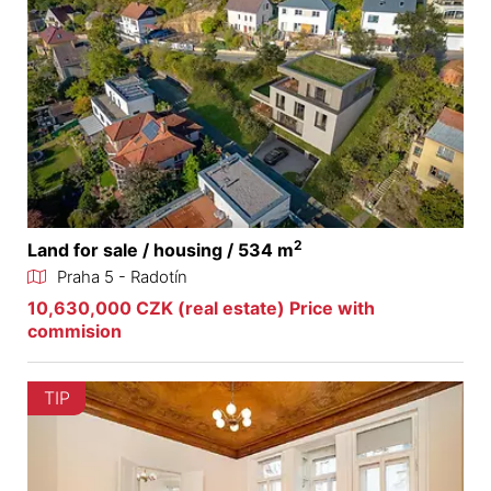
2
Land for sale / housing / 534 m
Praha 5 - Radotín
10,630,000 CZK (real estate) Price with
commision
TIP