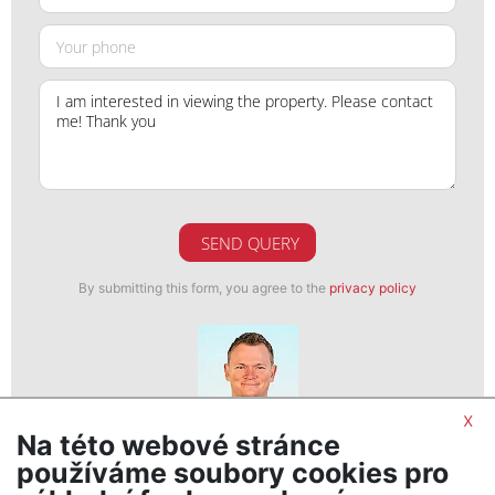
SEND QUERY
By submitting this form, you agree to the
privacy policy
x
Na této webové stránce
Mgr. Richard Jarošík
používáme soubory cookies pro
realitní makléř