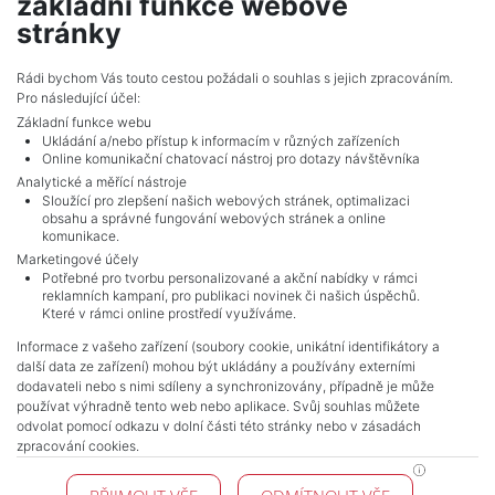
základní funkce webové
show nr.
stránky
jarosik@mojepole.cz
MojePole.cz
Rádi bychom Vás touto cestou požádali o souhlas s jejich zpracováním.
Pro následující účel:
Revoluční 1003/3, 11000, Praha
Základní funkce webu
Ukládání a/nebo přístup k informacím v různých zařízeních
Online komunikační chatovací nástroj pro dotazy návštěvníka
Analytické a měřící nástroje
Sloužící pro zlepšení našich webových stránek, optimalizaci
obsahu a správné fungování webových stránek a online
komunikace.
Marketingové účely
Potřebné pro tvorbu personalizované a akční nabídky v rámci
reklamních kampaní, pro publikaci novinek či našich úspěchů.
NAVIGACE
Které v rámci online prostředí využíváme.
Terms and conditions
Informace z vašeho zařízení (soubory cookie, unikátní identifikátory a
Protection of personal data
další data ze zařízení) mohou být ukládány a používány externími
Real estate's
dodavateli nebo s nimi sdíleny a synchronizovány, případně je může
Contact
používat výhradně tento web nebo aplikace. Svůj souhlas můžete
odvolat pomocí odkazu v dolní části této stránky nebo v zásadách
Cookie processing
zpracování cookies.
KONTAKT