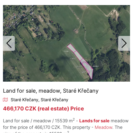
Land for sale, meadow, Staré Křečany
Staré Křečany, Staré Křečany
466,170 CZK (real estate) Price
2
Land for sale / meadow / 15539 m
-
Lands for sale
meadow
for the price of 466,170 CZK. This property -
Meadow
. The
2