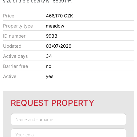
size of the property is 15539 m
.
Price
466,170 CZK
Property type
meadow
ID number
9933
Updated
03/07/2026
Active days
34
Barrier free
no
Active
yes
REQUEST PROPERTY