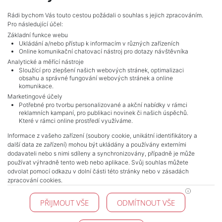
Adverts total
4
.
Rádi bychom Vás touto cestou požádali o souhlas s jejich zpracováním.
Pro následující účel:
Základní funkce webu
Ukládání a/nebo přístup k informacím v různých zařízeních
Online komunikační chatovací nástroj pro dotazy návštěvníka
Analytické a měřící nástroje
Sloužící pro zlepšení našich webových stránek, optimalizaci
obsahu a správné fungování webových stránek a online
komunikace.
Marketingové účely
Potřebné pro tvorbu personalizované a akční nabídky v rámci
reklamních kampaní, pro publikaci novinek či našich úspěchů.
NAVIGACE
Které v rámci online prostředí využíváme.
Terms and conditions
Informace z vašeho zařízení (soubory cookie, unikátní identifikátory a
Protection of personal data
další data ze zařízení) mohou být ukládány a používány externími
Real estate's
dodavateli nebo s nimi sdíleny a synchronizovány, případně je může
Contact
používat výhradně tento web nebo aplikace. Svůj souhlas můžete
odvolat pomocí odkazu v dolní části této stránky nebo v zásadách
Cookie processing
zpracování cookies.
KONTAKT
PŘIJMOUT VŠE
ODMÍTNOUT VŠE
Pražské reality
Budějovická 778/3