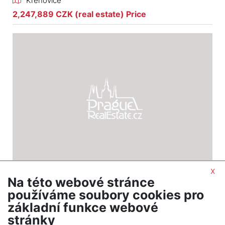
Křenovice
2,247,889 CZK (real estate) Price
x
Na této webové stránce
2
Land for sale / meadow / 2785 m
používáme soubory cookies pro
Křenovice
základní funkce webové
150,000 CZK (real estate) Price
stránky