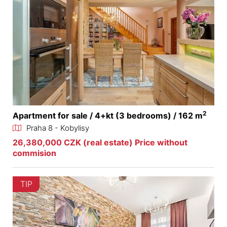
2
Apartment for sale / 4+kt (3 bedrooms) / 162 m
Praha 8 - Kobylisy
26,380,000 CZK (real estate) Price without
commision
TIP