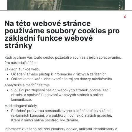
x
Na této webové stránce
2
Land for sale / meadow / 7753 m
používáme soubory cookies pro
Olešná - Němčovice
základní funkce webové
511,698 CZK (real estate) Price
stránky
Adverts total
2
.
Rádi bychom Vás touto cestou požádali o souhlas s jejich zpracováním.
Pro následující účel:
Základní funkce webu
Ukládání a/nebo přístup k informacím v různých zařízeních
Online komunikační chatovací nástroj pro dotazy návštěvníka
Analytické a měřící nástroje
Sloužící pro zlepšení našich webových stránek, optimalizaci
obsahu a správné fungování webových stránek a online
komunikace.
Marketingové účely
Potřebné pro tvorbu personalizované a akční nabídky v rámci
reklamních kampaní, pro publikaci novinek či našich úspěchů.
NAVIGACE
Které v rámci online prostředí využíváme.
Terms and conditions
Informace z vašeho zařízení (soubory cookie, unikátní identifikátory a