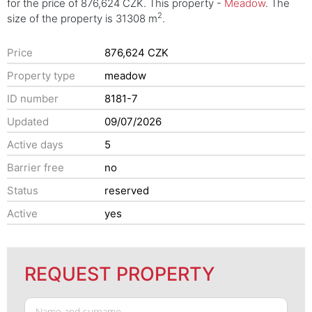
for the price of 876,624 CZK. This property -
Meadow
. The
2
size of the property is 31308 m
.
Price
876,624 CZK
Property type
meadow
ID number
8181-7
Updated
09/07/2026
Active days
5
Barrier free
no
Status
reserved
Active
yes
REQUEST PROPERTY