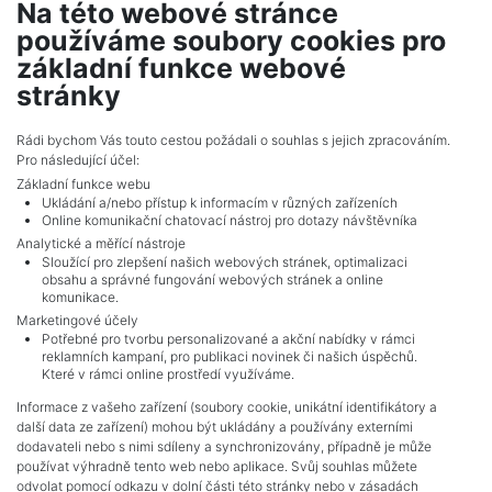
Na této webové stránce
Štěpán Rothanzl
používáme soubory cookies pro
realitní makléř
základní funkce webové
show nr.
stránky
rothanzl@mojepole.cz
MojePole.cz
Rádi bychom Vás touto cestou požádali o souhlas s jejich zpracováním.
Pro následující účel:
Revoluční 1003/3, 11000, Praha
Základní funkce webu
Ukládání a/nebo přístup k informacím v různých zařízeních
Online komunikační chatovací nástroj pro dotazy návštěvníka
Analytické a měřící nástroje
Sloužící pro zlepšení našich webových stránek, optimalizaci
obsahu a správné fungování webových stránek a online
komunikace.
Marketingové účely
Potřebné pro tvorbu personalizované a akční nabídky v rámci
reklamních kampaní, pro publikaci novinek či našich úspěchů.
NAVIGACE
Které v rámci online prostředí využíváme.
Terms and conditions
Informace z vašeho zařízení (soubory cookie, unikátní identifikátory a
Protection of personal data
další data ze zařízení) mohou být ukládány a používány externími
Real estate's
dodavateli nebo s nimi sdíleny a synchronizovány, případně je může
Contact
používat výhradně tento web nebo aplikace. Svůj souhlas můžete
odvolat pomocí odkazu v dolní části této stránky nebo v zásadách
Cookie processing