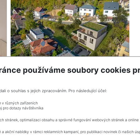
ránce používáme soubory cookies pr
2
2
m
Land for sale / housing / 534 m
Praha 5 - Radotín
i o souhlas s jejich zpracováním. Pro následující účel:
10,630,000 CZK (real estate) Price with
commision
m v různých zařízeních
j pro dotazy návštěvníka
ch stránek, optimalizaci obsahu a správné fungování webových stránek a online
 a akční nabídky v rámci reklamních kampaní, pro publikaci novinek či našich ús