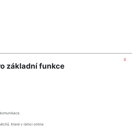
x
o základní funkce
 komunikace.
pěchů. Které v rámci online