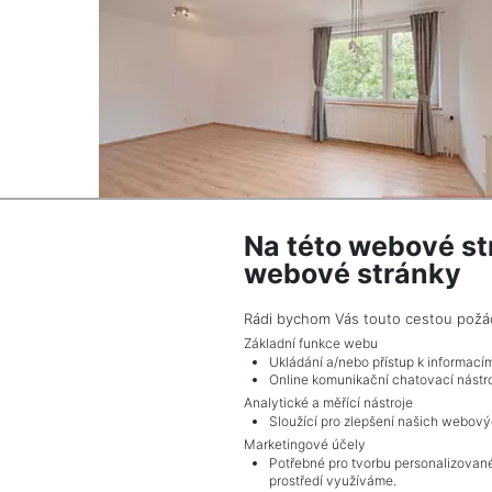
Na této webové st
webové stránky
Apartment for sale / 3+1 (2 bedrooms) / 84 
Praha 5 - Smíchov
Rádi bychom Vás touto cestou požádal
13,300,000 CZK (real estate) Price Price
Základní funkce webu
including commission and legal services.
Ukládání a/nebo přístup k informací
Online komunikační chatovací nástro
Analytické a měřící nástroje
Sloužící pro zlepšení našich webový
Marketingové účely
Potřebné pro tvorbu personalizované
prostředí využíváme.