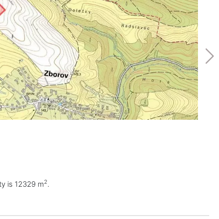
2
rty is 12329 m
.