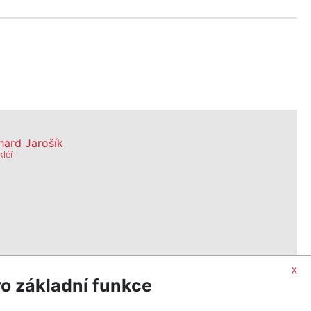
hard Jarošík
kléř
x
0, Praha
o základní funkce