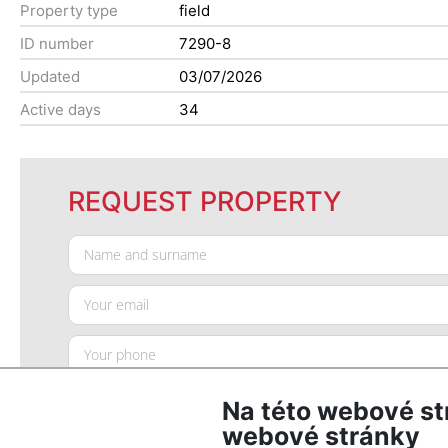
Property type
field
ID number
7290-8
Updated
03/07/2026
Active days
34
REQUEST PROPERTY
Na této webové st
webové stránky