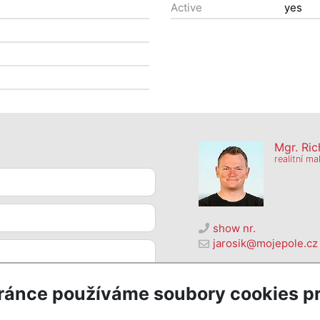
Active
yes
Mgr. Ric
realitní ma
show nr.
jarosik@mojepole.cz
MojePole.cz
Revoluční 1003/3, 1100
ránce používáme soubory cookies pr