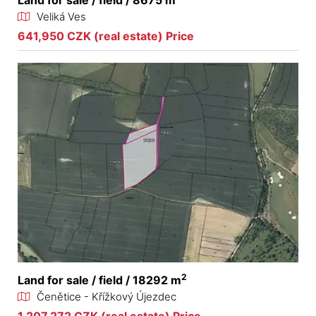
Veliká Ves
641,950 CZK (real estate) Price
2
Land for sale / field / 18292 m
Čenětice - Křížkový Újezdec