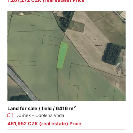
1,207,272 CZK (real estate) Price
2
Land for sale / field / 6416 m
Dolínek - Odolena Voda
461,952 CZK (real estate) Price