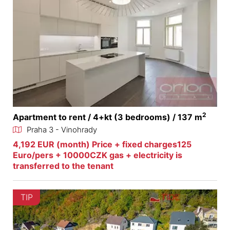
2
Apartment to rent / 4+kt (3 bedrooms) / 137 m
Praha 3 - Vinohrady
4,192 EUR (month) Price + fixed charges125
Euro/pers + 10000CZK gas + electricity is
transferred to the tenant
TIP