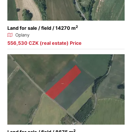
2
Land for sale / field / 14270 m
Oplany
556,530 CZK (real estate) Price
2
Land for sale / field / 8675 m