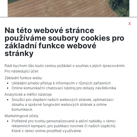
x
Na této webové stránce
2
Land for sale / field / 4539 m
používáme soubory cookies pro
Ondřejov
základní funkce webové
331,347 CZK (real estate) Price
stránky
Adverts total
10
.
Rádi bychom Vás touto cestou požádali o souhlas s jejich zpracováním.
Pro následující účel:
Základní funkce webu
Ukládání a/nebo přístup k informacím v různých zařízeních
Online komunikační chatovací nástroj pro dotazy návštěvníka
Analytické a měřící nástroje
Sloužící pro zlepšení našich webových stránek, optimalizaci
obsahu a správné fungování webových stránek a online
komunikace.
Marketingové účely
Potřebné pro tvorbu personalizované a akční nabídky v rámci
reklamních kampaní, pro publikaci novinek či našich úspěchů.
NAVIGACE
Které v rámci online prostředí využíváme.