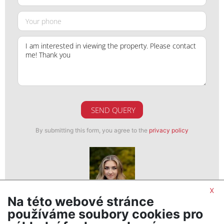
SEND QUERY
By submitting this form, you agree to the
privacy policy
x
Na této webové stránce
Veronika Vencová
používáme soubory cookies pro
realitní makléř