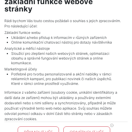
základní funkce webové
show nr.
stránky
vencova@mojepole.cz
MojePole.cz
Rádi bychom Vás touto cestou požádali o souhlas s jejich zpracováním.
Pro následující účel:
Revoluční 1003/3, 11000, Praha
Základní funkce webu
Ukládání a/nebo přístup k informacím v různých zařízeních
Online komunikační chatovací nástroj pro dotazy návštěvníka
Analytické a měřící nástroje
Sloužící pro zlepšení našich webových stránek, optimalizaci
obsahu a správné fungování webových stránek a online
komunikace.
Marketingové účely
Potřebné pro tvorbu personalizované a akční nabídky v rámci
reklamních kampaní, pro publikaci novinek či našich úspěchů.
NAVIGACE
Které v rámci online prostředí využíváme.
Terms and conditions
Informace z vašeho zařízení (soubory cookie, unikátní identifikátory a
Protection of personal data
další data ze zařízení) mohou být ukládány a používány externími
Real estate's
dodavateli nebo s nimi sdíleny a synchronizovány, případně je může
Contact
používat výhradně tento web nebo aplikace. Svůj souhlas můžete
odvolat pomocí odkazu v dolní části této stránky nebo v zásadách
Cookie processing
zpracování cookies.
KONTAKT