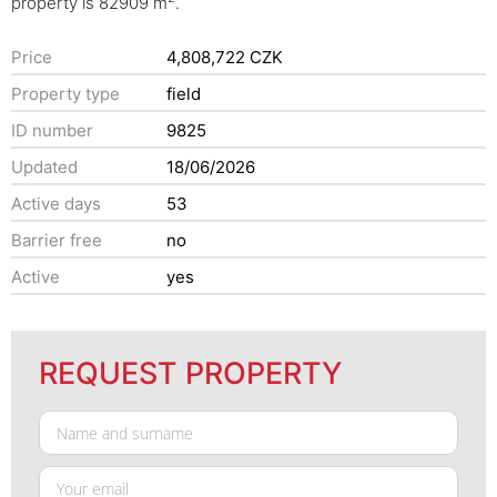
property is 82909 m
.
Price
4,808,722 CZK
Property type
field
ID number
9825
Updated
18/06/2026
Active days
53
Barrier free
no
Active
yes
REQUEST PROPERTY