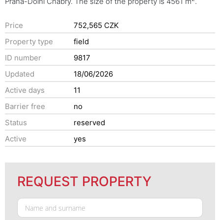
Praha-Dolní Chabry. The size of the property is 4561 m
.
Price
752,565 CZK
Property type
field
ID number
9817
Updated
18/06/2026
Active days
11
Barrier free
no
Status
reserved
Active
yes
REQUEST PROPERTY