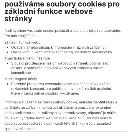
používáme soubory cookies pro
realitní makléř
základní funkce webové
show nr.
stránky
cermakova@mojepole.cz
MojePole.cz
Rádi bychom Vás touto cestou požádali o souhlas s jejich zpracováním.
Pro následující účel:
Revoluční 1003/3, 11000, Praha
Základní funkce webu
Ukládání a/nebo přístup k informacím v různých zařízeních
Online komunikační chatovací nástroj pro dotazy návštěvníka
Analytické a měřící nástroje
Sloužící pro zlepšení našich webových stránek, optimalizaci
obsahu a správné fungování webových stránek a online
komunikace.
Marketingové účely
Potřebné pro tvorbu personalizované a akční nabídky v rámci
reklamních kampaní, pro publikaci novinek či našich úspěchů.
NAVIGACE
Které v rámci online prostředí využíváme.
Terms and conditions
Informace z vašeho zařízení (soubory cookie, unikátní identifikátory a
Protection of personal data
další data ze zařízení) mohou být ukládány a používány externími
Real estate's
dodavateli nebo s nimi sdíleny a synchronizovány, případně je může
Contact
používat výhradně tento web nebo aplikace. Svůj souhlas můžete
odvolat pomocí odkazu v dolní části této stránky nebo v zásadách
Cookie processing
zpracování cookies.