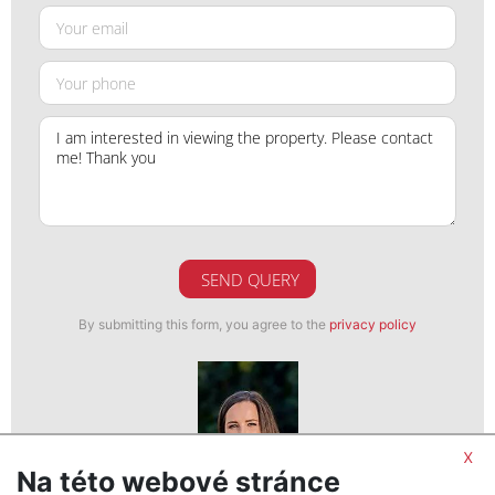
SEND QUERY
By submitting this form, you agree to the
privacy policy
x
Na této webové stránce
Lucie Čermáková