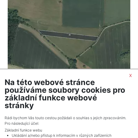
x
Na této webové stránce
2
Land for sale / field / 7888 m
používáme soubory cookies pro
Rakov - Bernartice
základní funkce webové
378,624 CZK (real estate) Price
stránky
Adverts total
10
.
Rádi bychom Vás touto cestou požádali o souhlas s jejich zpracováním.
Pro následující účel:
Základní funkce webu
Ukládání a/nebo přístup k informacím v různých zařízeních