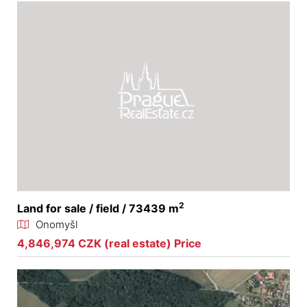
2
Land for sale / field / 73439 m
Onomyšl
4,846,974 CZK (real estate) Price