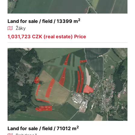
2
Land for sale / field / 13399 m
Žáky
1,031,723 CZK (real estate) Price
2
Land for sale / field / 71012 m