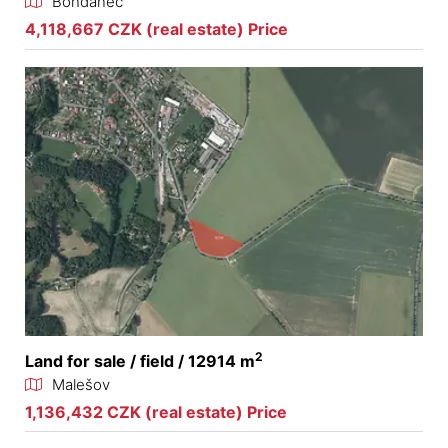
Bohdaneč
4,118,667 CZK (real estate) Price
2
Land for sale / field / 12914 m
Malešov
1,136,432 CZK (real estate) Price