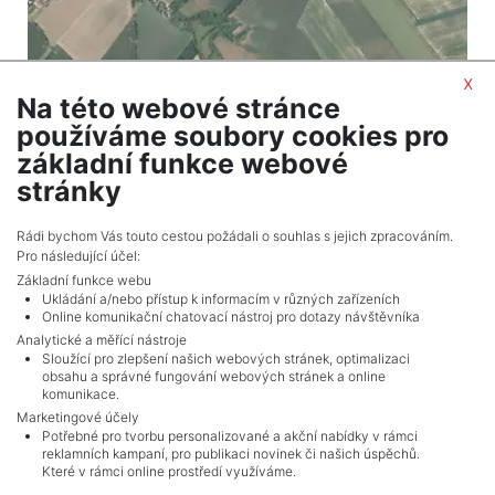
x
Na této webové stránce
2
Land for sale / field / 8667 m
používáme soubory cookies pro
Vinaře
základní funkce webové
381,348 CZK (real estate) Price
stránky
Adverts total
7
.
Rádi bychom Vás touto cestou požádali o souhlas s jejich zpracováním.
Pro následující účel:
Základní funkce webu
Ukládání a/nebo přístup k informacím v různých zařízeních
Online komunikační chatovací nástroj pro dotazy návštěvníka
Analytické a měřící nástroje
Sloužící pro zlepšení našich webových stránek, optimalizaci
obsahu a správné fungování webových stránek a online
komunikace.
Marketingové účely
Potřebné pro tvorbu personalizované a akční nabídky v rámci
reklamních kampaní, pro publikaci novinek či našich úspěchů.
NAVIGACE
Které v rámci online prostředí využíváme.