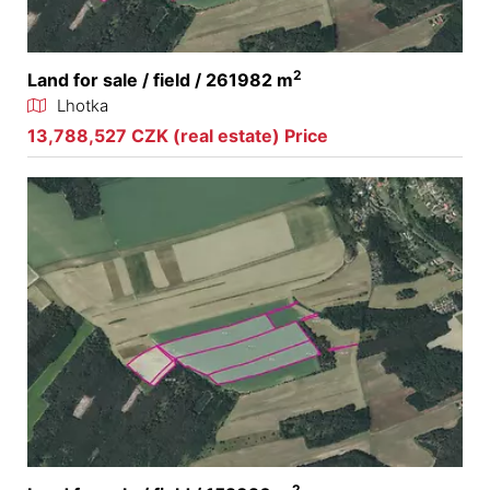
2
Land for sale / field / 261982 m
Lhotka
13,788,527 CZK (real estate) Price
2