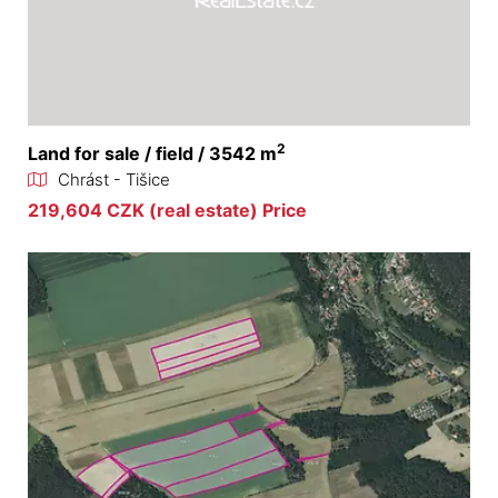
2
Land for sale / field / 3542 m
Chrást - Tišice
219,604 CZK (real estate) Price