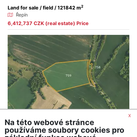
2
Land for sale / field / 121842 m
Řepín
6,412,737 CZK (real estate) Price
x
Na této webové stránce
2
Land for sale / field / 38116 m
používáme soubory cookies pro
Chodeč - Vysoká