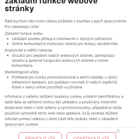
základní funkce webové
1,334,060 CZK (real estate) Price
stránky
Adverts total
10
.
Rádi bychom Vás touto cestou požádali o souhlas s jejich zpracováním.
Pro následující účel:
Základní funkce webu
Ukládání a/nebo přístup k informacím v různých zařízeních
Online komunikační chatovací nástroj pro dotazy návštěvníka
Analytické a měřící nástroje
Sloužící pro zlepšení našich webových stránek, optimalizaci
obsahu a správné fungování webových stránek a online
komunikace.
Marketingové účely
Potřebné pro tvorbu personalizované a akční nabídky v rámci
reklamních kampaní, pro publikaci novinek či našich úspěchů.
NAVIGACE
Které v rámci online prostředí využíváme.
Terms and conditions
Informace z vašeho zařízení (soubory cookie, unikátní identifikátory a
Protection of personal data
další data ze zařízení) mohou být ukládány a používány externími
Real estate's
dodavateli nebo s nimi sdíleny a synchronizovány, případně je může
Contact
používat výhradně tento web nebo aplikace. Svůj souhlas můžete
odvolat pomocí odkazu v dolní části této stránky nebo v zásadách
Cookie processing
zpracování cookies.
KONTAKT
PŘIJMOUT VŠE
ODMÍTNOUT VŠE