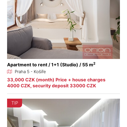
2
Apartment to rent / 1+1 (Studio) / 55 m
Praha 5 - Košíře
33,000 CZK (month) Price + house charges
4000 CZK, security deposit 33000 CZK
TIP